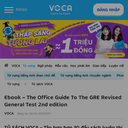
MENU
ĐĂNG NHẬP
VOCA
Từ vựng
Ngữ pháp
Mẫu câu
Học phát âm
Giao tiếp
Luyện viết
Từ vựng tiếng Anh theo chủ đề
Từ vựng tiếng Anh chuyên ngành
Phương
Từ vựng
Tủ sách VOCA
Ebook ~ The Office Guide To The GRE Revised
General Test 2nd edition
VOCA
đăng lúc 02:56 14/11/2017