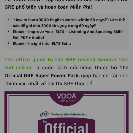
TỦ SÁCH VOCA ~ Tập hợp hơn 30 đầu sách luyện thi
GRE phổ biến và hoàn toàn Miễn Phí!
"How to learn 3000 English words within 60 days?": Làm thế
nào để ghi nhớ 3000 từ vựng trong 60 ngày?
Ebook ~ Improve Your IELTS – Listening And Speaking Skill (
Full PDF + Audio)
Ebook ~ Insight into IELTS Extra
The office guide to the GRE revised General Test
2nd edition
là cuốn sách nổi tiếng thuộc bộ
The
Official GRE Super Power Pack
,
giúp bạn có cái nhìn
chính xác nhất về bài thi GRE thực tế.