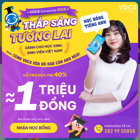
MENU
ĐĂNG NHẬP
VOCA
Từ vựng
Ngữ pháp
Mẫu câu
Học phát âm
Giao tiếp
Luyện viết
Thông tin chung
Kinh nghiệm
Tài liệu học
Ngữ pháp