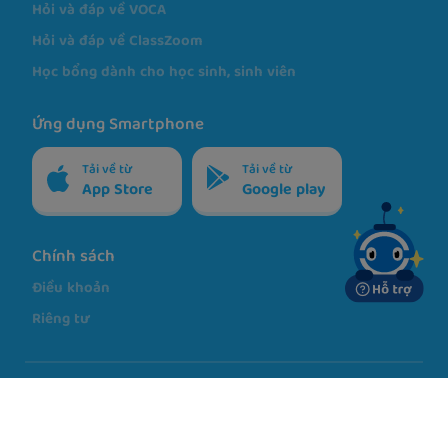
Hỏi và đáp về VOCA
Hỏi và đáp về ClassZoom
Học bổng dành cho học sinh, sinh viên
Ứng dụng Smartphone
Tải về từ
Tải về từ
App Store
Google play
Chính sách
Điều khoản
Riêng tư
ĐƠN VỊ CHỦ QUẢN
CÔNG TY TRÁCH NHIỆM HỮU HẠN FANKEN