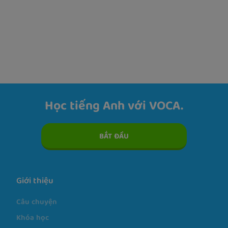
Học tiếng Anh với VOCA.
BẮT ĐẦU
Giới thiệu
Câu chuyện
Khóa học