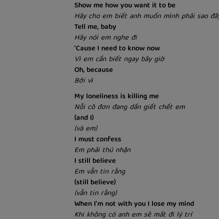
Show me how you want it to be
Hãy cho em biết anh muốn mình phải sao đâ
Tell me, baby
Hãy nói em nghe đi
'Cause I need to know now
Vì em cần biết ngay bây giờ
Oh, because
Bởi vì
My loneliness is killing me
Nỗi cô đơn đang dần giết chết em
(and I)
(và em)
I must confess
Em phải thú nhận
I still believe
Em vẫn tin rằng
(still believe)
(vẫn tin rằng)
When I'm not with you I lose my mind
Khi không có anh em sẽ mất đi lý trí