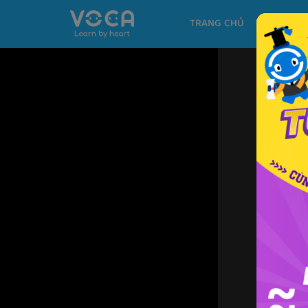
TRANG CHỦ
KHÓA H