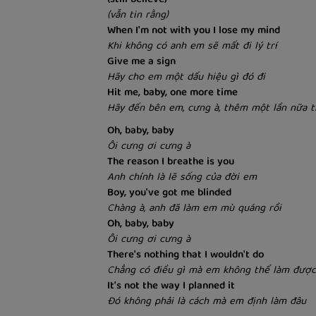
(vẫn tin rằng)
When I'm not with you I lose my mind
Khi không có anh em sẽ mất đi lý trí
Give me a sign
Hãy cho em một dấu hiệu gì đó đi
Hit me, baby, one more time
Hãy đến bên em, cưng à, thêm một lần nữa t
Oh, baby, baby
Ôi cưng ơi cưng à
The reason I breathe is you
Anh chính là lẽ sống của đời em
Boy, you've got me blinded
Chàng à, anh đã làm em mù quáng rồi
Oh, baby, baby
Ôi cưng ơi cưng à
There's nothing that I wouldn't do
Chẳng có điều gì mà em không thể làm được
It's not the way I planned it
Đó không phải là cách mà em định làm đâu