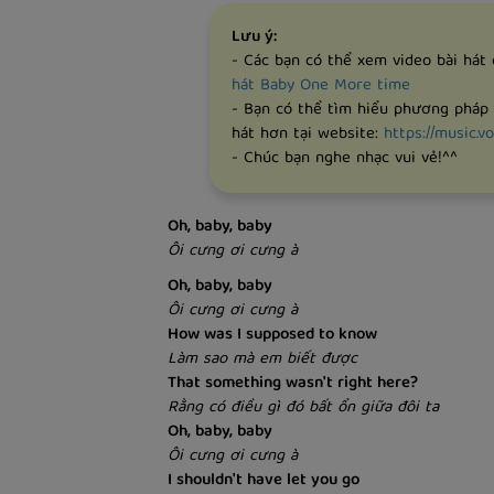
Lưu ý:
- Các bạn có thể xem video bài hát
hát Baby One More time
- Bạn có thể tìm hiểu phương pháp
hát hơn tại website:
https://music.vo
- Chúc bạn nghe nhạc vui vẻ!^^
Oh, baby, baby
Ôi cưng ơi cưng à
Oh, baby, baby
Ôi cưng ơi cưng à
How was I supposed to know
Làm sao mà em biết được
That something wasn't right here?
Rằng có điều gì đó bất ổn giữa đôi ta
Oh, baby, baby
Ôi cưng ơi cưng à
I shouldn't have let you go