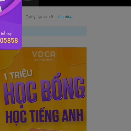
TS
Trẻ em
Trung học cơ sở
Âm nhạc