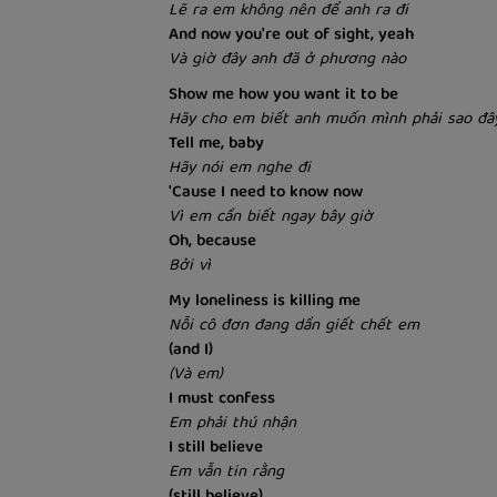
Lẽ ra em không nên để anh ra đi
And now you're out of sight, yeah
Và giờ đây anh đã ở phương nào
Show me how you want it to be
Hãy cho em biết anh muốn mình phải sao đâ
Tell me, baby
Hãy nói em nghe đi
'Cause I need to know now
Vì em cần biết ngay bây giờ
Oh, because
Bởi vì
My loneliness is killing me
Nỗi cô đơn đang dần giết chết em
(and I)
(Và em)
I must confess
Em phải thú nhận
I still believe
Em vẫn tin rằng
(still believe)