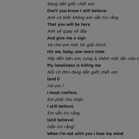
Đang dần giết chết em
Don't you know I still believe
Anh có biết không em vẫn tin rằng
That you will be here
Anh sẽ quay về đây
And give me a sign
Và cho em một lời giải thích
Hit me, baby, one more time
Hãy đến bên em, cưng à, thêm một lần nữa t
My loneliness is killing me
Nỗi cô đơn đang dần giết chết em
(and I)
(và em )
I must confess
Em phải thú nhận
I still believe
Em vẫn tin rằng
(still believe)
(vẫn tin rằng)
When I'm not with you I lose my mind