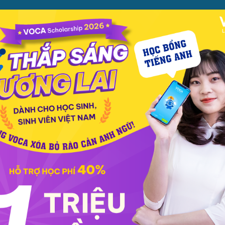
ỌC
PHƯƠNG PHÁP
PREMIUM
CỬA HÀNG
XEM TH