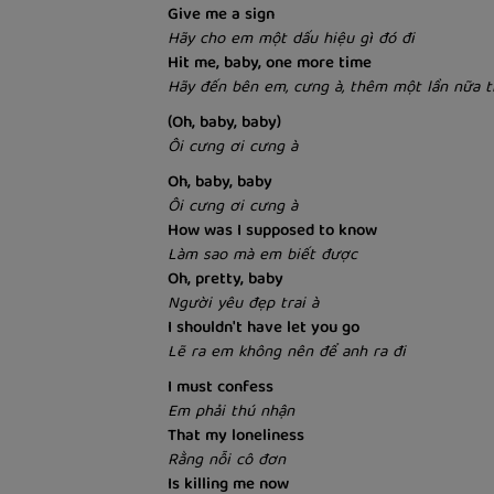
Give me a sign
Hãy cho em một dấu hiệu gì đó đi
Hit me, baby, one more time
Hãy đến bên em, cưng à, thêm một lần nữa t
(Oh, baby, baby)
Ôi cưng ơi cưng à
Oh, baby, baby
Ôi cưng ơi cưng à
How was I supposed to know
Làm sao mà em biết được
Oh, pretty, baby
Người yêu đẹp trai à
I shouldn't have let you go
Lẽ ra em không nên để anh ra đi
I must confess
Em phải thú nhận
That my loneliness
Rằng nỗi cô đơn
Is killing me now