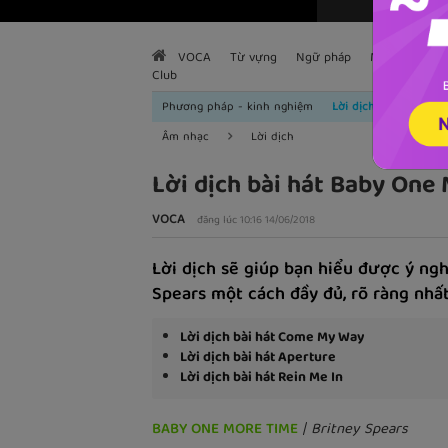
VOCA
Từ vựng
Ngữ pháp
Mẫu câu
H
Club
Phương pháp - kinh nghiệm
Lời dịch
Âm nhạc
Lời dịch
Lời dịch bài hát Baby One
VOCA
đăng lúc 10:16 14/06/2018
Lời dịch sẽ giúp bạn hiểu được ý ng
Spears một cách đầy đủ, rõ ràng nhất
Lời dịch bài hát Come My Way
Lời dịch bài hát Aperture
Lời dịch bài hát Rein Me In
BABY ONE MORE TIME
| Britney Spears