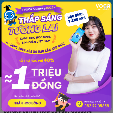
MENU
ĐĂNG NHẬP
VOCA
Từ vựng
Ngữ pháp
Mẫu câu
Học phát âm
Giao tiếp
Luyện viết
Phương pháp - kinh nghiệm
Lời dịch
Âm nhạc
Lời dịch
Lời dịch bài hát How Do I Say Goodbye