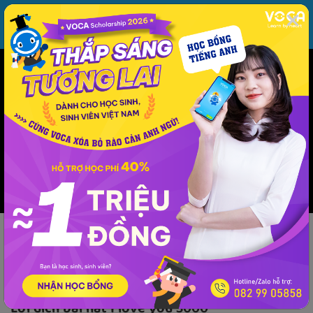
MENU
ĐĂNG NHẬP
VOCA
Từ vựng
Ngữ pháp
Mẫu câu
Học phát âm
Giao tiếp
Luyện viết
Phương pháp - kinh nghiệm
Lời dịch
Âm nhạc
Lời dịch
Lời dịch bài hát I love you 3000