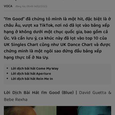
VOCA
đăng lúc 09:49 14/02/2023
“I’m Good” đã chứng tỏ mình là một hit, đặc biệt là ở
châu Âu, vượt xa TikTok, nơi nó đã lọt vào bảng xếp
hạng ở không dưới một chục quốc gia, bao gồm cả
Úc. Và cần lưu ý, ca khúc này đã lọt vào top 10 của
UK Singles Chart cũng như UK Dance Chart và được
chứng minh là một ngôi sao đứng đầu bảng xếp
hạng thực tế ở Na Uy.
Lời dịch bài hát Come My Way
Lời dịch bài hát Aperture
Lời dịch bài hát Rein Me In
Lời Dịch Bài Hát I'm Good (Blue) |
David Guetta &
Bebe Rexha