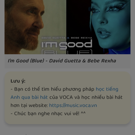
I'm Good (Blue) - David Guetta & Bebe Rexha
Lưu ý:
- Bạn có thể tìm hiểu phương pháp
học tiếng
Anh qua bài hát
của VOCA và học nhiều bài hát
hơn tại website:
https://music.voca.vn
- Chúc bạn nghe nhạc vui vẻ! ^^