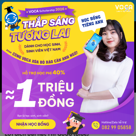
MENU
ĐĂNG NHẬP
VOCA
Từ vựng
Ngữ pháp
Mẫu câu
Học phát âm
Giao tiếp
Luyện viết
Phương pháp - kinh nghiệm
Lời dịch
Âm nhạc
Lời dịch
Lời dịch bài hát I'm Good (Blue)