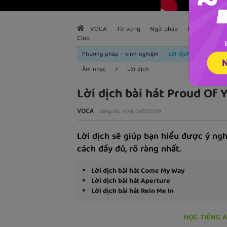
VOCA
Từ vựng
Ngữ pháp
Mẫu câu
H
Club
Phương pháp - kinh nghiệm
Lời dịch
Âm nhạc
Lời dịch
Lời dịch bài hát Proud Of 
VOCA
đăng lúc 14:48 04/07/2019
Lời dịch sẽ giúp bạn hiểu được ý ngh
cách đầy đủ, rõ ràng nhất.
Lời dịch bài hát Come My Way
Lời dịch bài hát Aperture
Lời dịch bài hát Rein Me In
HỌC TIẾNG 