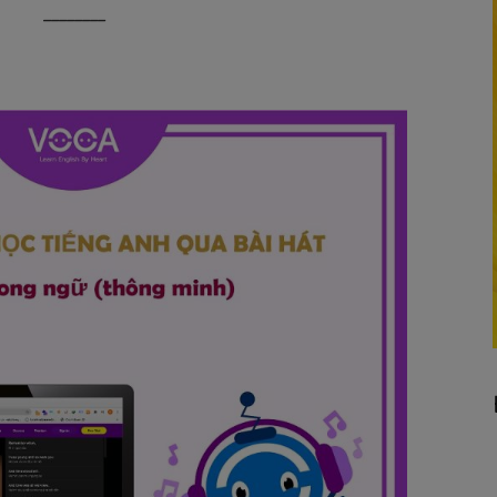
________