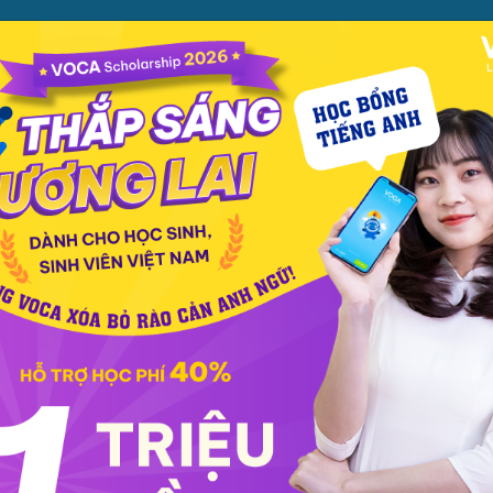
ỌC
PHƯƠNG PHÁP
PREMIUM
CỬA HÀNG
XEM TH