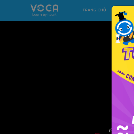
TRANG CHỦ
KHÓA H