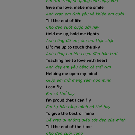
Em ước rằng sẽ giống như ngày xưa
Give me love, make me smile
Anh trao em tình yêu và khiến em cười
Till the end of life
Cho đến suốt cuộc đời này
Hold me up, hold me tights
Anh nâng đỡ em, ôm em thật chặt
Lift me up to touch the sky
Anh nâng em lên chạm đến bầu trời
Teaching me to love with heart
Anh dạy em yêu bằng cả trái tim
Helping me open my mind
Giúp em mở mang tâm hồn mình
I can fly
Em có thể bay
I'm proud that I can fly
Em tự hào rằng mình có thể bay
To give the best of mine
Để trao đi những điều tốt đẹp của mình
Till the end of the time
Cho đến cuối cùng