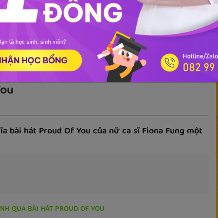
ọc phát âm
Giao tiếp
Luyện viết
Phổ thông
Luyện nói
TOEIC
IEL
You
ĩa bài hát Proud Of You của nữ ca sĩ Fiona Fung một
ANH QUA BÀI HÁT PROUD OF YOU