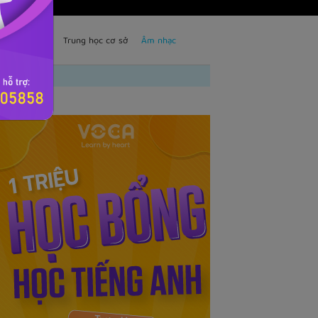
TS
Trẻ em
Trung học cơ sở
Âm nhạc