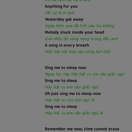
Em sẽ làm tất cả vì anh
Anything for you
Tất cả là vì anh
Yesterday got away
Ngày hôm qua đã trôi vào hư không
Melody stuck inside your head
Giai điệu đó vang vọng trong đầu anh
A song in every breath
Một bài hát hòa vào từng hơi thở
Sing me to sleep now
Ngay lúc này, hãy hát ru em vào giấc ngủ
Sing me to sleep
Hãy hát ru em vào giấc ngủ
Oh just sing me to sleep now
Hãy hát ru cho em ngủ đi
Sing me to sleep
Hãy hát ru em vào giấc ngủ đi
Remember me now, time cannot erase