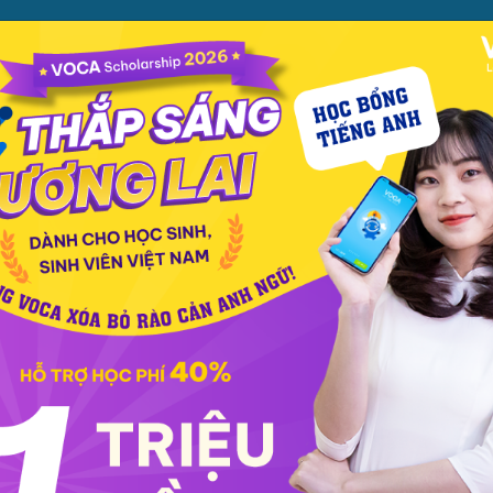
ỌC
PHƯƠNG PHÁP
PREMIUM
CỬA HÀNG
XEM TH