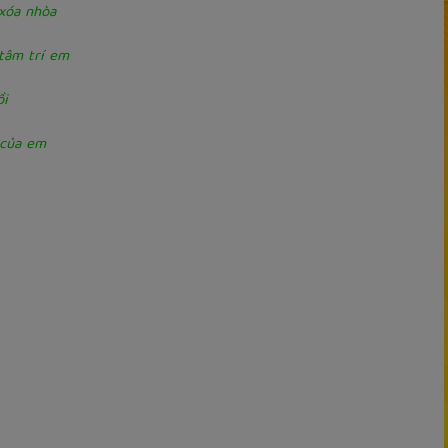
 xóa nhòa
 tâm trí em
ồi
 của em