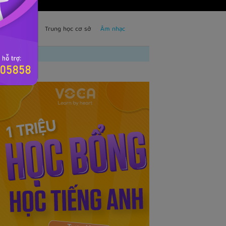
TS
Trẻ em
Trung học cơ sở
Âm nhạc