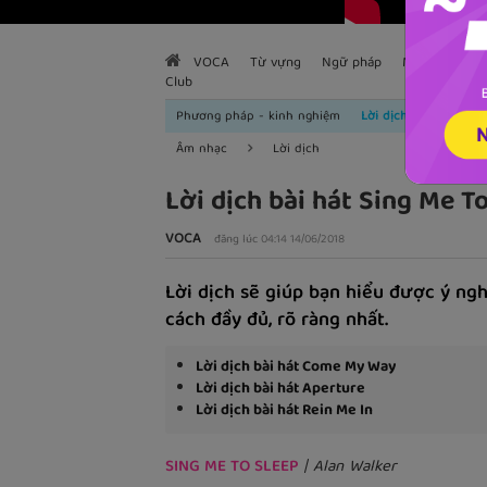
VOCA
Từ vựng
Ngữ pháp
Mẫu câu
H
Club
Phương pháp - kinh nghiệm
Lời dịch
Âm nhạc
Lời dịch
Lời dịch bài hát Sing Me T
VOCA
đăng lúc 04:14 14/06/2018
Lời dịch sẽ giúp bạn hiểu được ý ngh
cách đầy đủ, rõ ràng nhất.
Lời dịch bài hát Come My Way
Lời dịch bài hát Aperture
Lời dịch bài hát Rein Me In
SING ME TO SLEEP
| Alan Walker