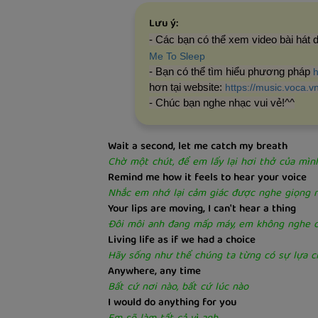
Lưu ý:
- Các bạn có thể xem video bài hát
Me To Sleep
- Bạn có thể tìm hiểu phương pháp
h
hơn tại website:
https://music.voca.v
- Chúc bạn nghe nhạc vui vẻ!^^
Wait a second, let me catch my breath
Chờ một chút, để em lấy lại hơi thở của mìn
Remind me how it feels to hear your voice
Nhắc em nhớ lại cảm giác được nghe giọng n
Your lips are moving, I can't hear a thing
Đôi môi anh đang mấp máy, em không nghe đ
Living life as if we had a choice
Hãy sống như thể chúng ta từng có sự lựa c
Anywhere, any time
Bất cứ nơi nào, bất cứ lúc nào
I would do anything for you