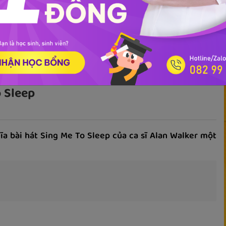
ọc phát âm
Giao tiếp
Luyện viết
Phổ thông
Luyện nói
TOEIC
IEL
o Sleep
ĩa bài hát Sing Me To Sleep của ca sĩ Alan Walker một