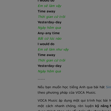
I would do
Em sẽ làm vậy
Time away
Thời gian cứ trôi
Yesterday-day
Ngày hôm qua
Any-any time
Bất cứ lúc nào
I would do
Em sẽ làm như vậy
Time away
Thời gian cứ trôi
Yesterday-day
Ngày hôm qua
-----
Nếu bạn muốn học tiếng Anh qua bài hát
Si
theo phương pháp của VOCA Music.
VOCA Music áp dụng một qui trình học bài h
một cách nhanh chóng, rèn luyện
kỹ năng 