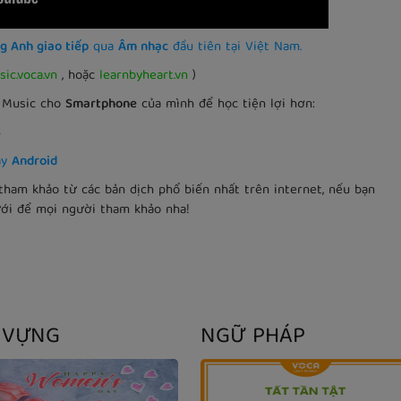
g Anh giao tiếp
qua
Âm nhạc
đầu tiên tại Việt Nam.
ic.voca.vn
, hoặc
learnbyheart.vn
)
A Music cho
Smartphone
của mình để học tiện lợi hơn:
S
ạy
Android
tham khảo từ các bản dịch phổ biến nhất trên internet, nếu bạn
ưới để mọi người tham khảo nha!
 VỰNG
NGỮ PHÁP