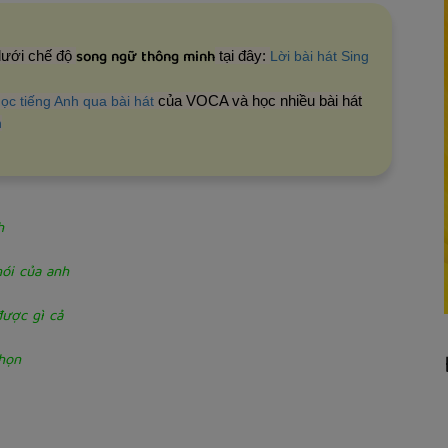
song ngữ thông minh
 dưới chế độ
tại đây:
Lời bài hát Sing
của VOCA và học nhiều bài hát
ọc tiếng Anh qua bài hát
n
h
ói của anh
ược gì cả
họn