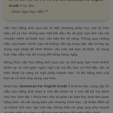
.
Grade 1
tại đây
- Chúc bạn học tốt! ^^
Việc học tiếng Anh qua câu là một phương pháp học cực kỳ hữu
hiệu, kể cả cho những bạn mới bắt đầu. Nó sẽ giúp bạn làm cầu nối
chuyển mình từ bước học căn bản lên kỹ năng. Thông qua những
mẫu câu hoàn chỉnh, bạn sẽ không cần lay hoay sắp xếp từ hay áp
dụng ngữ pháp để hình thành câu nữa, mà bạn sẽ được sử dụng
trực tiếp mẫu câu đó trong đời sống hàng ngày.
Đồng thời, việc học tiếng Anh qua câu có thể giúp bạn hình thành
phản xạ và cảm giác ngôn ngữ cực kỳ tốt, bạn có thể tiếp cận và
hiểu được từ vựng và ngữ pháp nhanh hơn. Từ đó, tiếng Anh của
bạn sẽ có tính ứng dụng cao hơn.
Sentences For English Grade 1
Khóa học
là khóa học cung cấp 50
mẫu câu tiếng Anh theo 6 chủ đề chính và 4 chủ đề bổ trợ dành
cho học sinh lớp 1. Khóa học này sẽ giúp các bạn học sinh làm quen
tiếng Anh với nội dung bám sát chương trình học, cải thiện điểm số
và thành tích học tập trên lớp. Đồng thời, nó giúp quý phụ huynh
và giáo viên có công cụ hỗ trợ con em học tốt môn tiếng Anh.