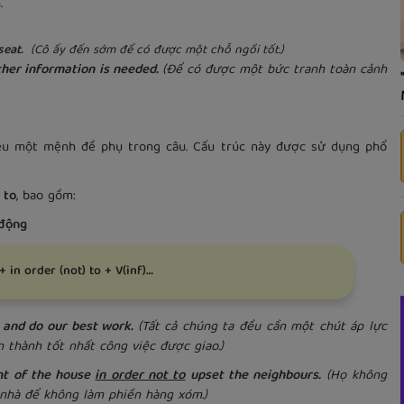
.
 seat.
(Cô ấy đến sớm để có được một chỗ ngồi tốt.)
rther information is needed.
(Để có được một bức tranh toàn cảnh
iệu một mệnh đề phụ trong câu. Cấu trúc này được sử dụng phổ
 to
, bao gồm:
 động
+ in order (not) to + V(inf)…
 and do our best work.
(Tất cả chúng ta đều cần một chút áp lực
 thành tốt nhất công việc được giao.)
nt of the house
in order not to
upset the neighbours.
(Họ không
 nhà để không làm phiền hàng xóm.)