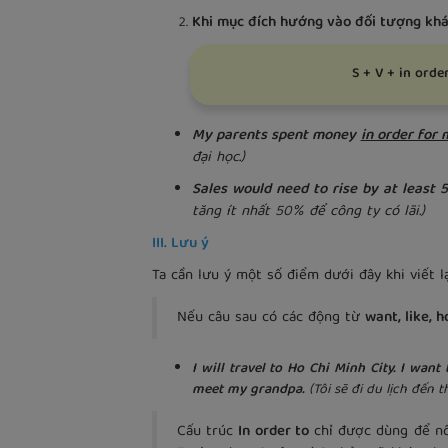
Khi mục đích hướng vào đối tượng kh
S + V + in orde
My parents spent money
in order for 
đại học.)
Sales would need to rise by at least
tăng ít nhất 50% để công ty có lãi.)
III. Lưu ý
Ta cần lưu ý một số điểm dưới đây khi viết 
Nếu câu sau có các động từ
want, like, 
I will travel to Ho Chi Minh City. I wan
meet my grandpa.
(Tôi sẽ đi du lịch đến
Cấu trúc
In order to
chỉ được dùng để nố