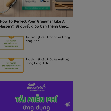
"How to Perfect Your Grammar Like A
Master?": Bí quyết giúp bạn thành thục
ngữ pháp tiếng Anh.
Tất tần tật cấu trúc So as trong
tiếng Anh
Tất tần tật cấu trúc As well (as)
trong tiếng Anh