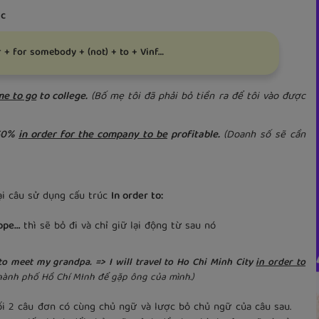
ác
r + for somebody + (not) + to + Vinf…
me to go
to college.
(Bố mẹ tôi đã phải bỏ tiền ra để tôi vào được
 50%
in order for the company to be
profitable.
(Doanh số sẽ cần
lại câu sử dụng cấu trúc
In order to:
hope…
thì sẽ bỏ đi và chỉ giữ lại động từ sau nó
t to meet my grandpa. => I will travel to Ho Chi Minh City
in order to
 thành phố Hồ Chí MInh để gặp ông của mình.)
i 2 câu đơn có cùng chủ ngữ và lược bỏ chủ ngữ của câu sau.