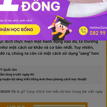
Tài liệu
er to trong tiếng Anh
ục đích thực hiện một hành động nào đó, ta thường
như một cách sơ khảo và cơ bản nhất. Tuy nhiên,
đó ra, chúng ta còn có một cách sử dụng “sang” hơn
PT Quốc Gia
nằm lòng trước ngày thi
 luyện kỹ năng Viết tiếng Anh theo phong cách học thuật)
 ORDER TO
là gì? Cùng VOCA tìm hiểu kỹ hơn trong bài viết ngày