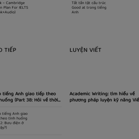
k ~ Cambridge
Tất tần tật cấu trúc
n Plan For IELTS
Good at trong tiếng
ok+Audio)
Anh
O TIẾP
LUYỆN VIẾT
 tiếng Anh giao tiếp theo
Academic Writing: tìm hiểu về
huống (Part 38: Hỏi về thời
phương pháp luyện kỹ năng Viế
tiếng Anh theo phong cách học
thuật)
o tiếng Anh giao
 theo tình huống
 2: Bưu điện ở
ậy?)