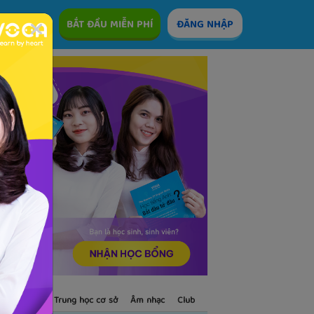
ÊM
BẮT ĐẦU MIỄN PHÍ
ĐĂNG NHẬP
S
Trẻ em
Trung học cơ sở
Âm nhạc
Club