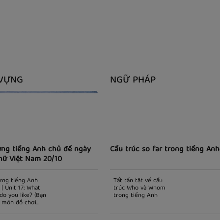
VỰNG
NGỮ PHÁP
ựng tiếng Anh chủ đề ngày
Cấu trúc so far trong tiếng Anh
nữ Việt Nam 20/10
ựng tiếng Anh
Tất tần tật về cấu
 | Unit 17: What
trúc Who và Whom
do you like? (Bạn
trong tiếng Anh
h món đồ chơi