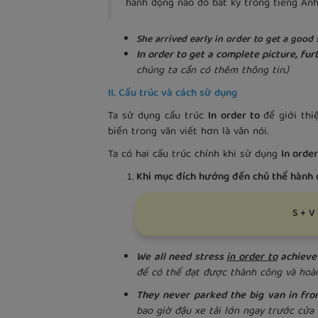
hành động nào đó bất kỳ trong tiếng Anh
She arrived early in order to get a good
In order to get a complete picture, fu
chúng ta cần có thêm thông tin.)
II. Cấu trúc và cách sử dụng
Ta sử dụng cấu trúc
In order to
để giới th
biến trong văn viết hơn là văn nói.
Ta có hai cấu trúc chính khi sử dụng
In order
Khi mục đích hướng đến chủ thể hành
S + V 
We all need stress
in order to
achieve
để có thể đạt được thành công và hoàn
They never parked the big van in fro
bao giờ đậu xe tải lớn ngay trước cửa