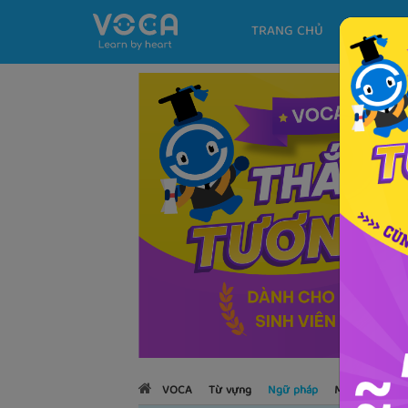
TRANG CHỦ
KHÓA H
VOCA
Từ vựng
Ngữ pháp
Mẫu câu
Họ