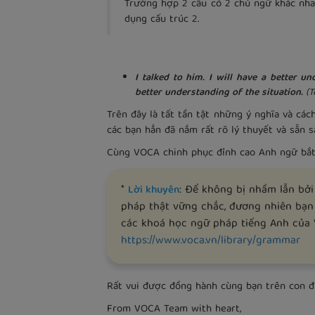
Trường hợp 2 câu có 2 chủ ngữ khác nha
dụng cấu trúc 2.
I talked to him. I will have a better u
better understanding of the situation.
(T
Trên đây là tất tần tật những ý nghĩa và cá
các bạn hẳn đã nắm rất rõ lý thuyết và sẵn 
Cùng VOCA chinh phục đỉnh cao Anh ngữ bắt
*
: Để không bị nhầm lẫn bởi
Lời khuyên
pháp thật vững chắc, đương nhiên bạ
các khoá học ngữ pháp tiếng Anh của 
https://www.voca.vn/library/grammar
Rất vui được đồng hành cùng bạn trên con 
From VOCA Team with heart,