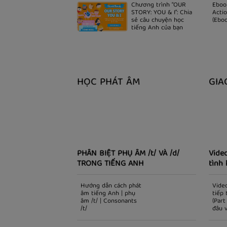
Chương trình “OUR
Eboo
STORY: YOU & I”: Chia
Actio
sẻ câu chuyện học
(Ebo
tiếng Anh của bạn
HỌC PHÁT ÂM
GIA
PHÂN BIỆT PHỤ ÂM /t/ VÀ /d/
Video
TRONG TIẾNG ANH
tình 
gian)
Hướng dẫn cách phát
Vide
âm tiếng Anh | phụ
tiếp
âm /t/ | Consonants
(Part
/t/
đâu v