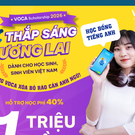
ỌC
PHƯƠNG PHÁP
PREMIUM
CỬA HÀNG
XEM TH
c phát âm
Giao tiếp
Luyện viết
Phổ thông
Luyện nói
TOEIC
IELT