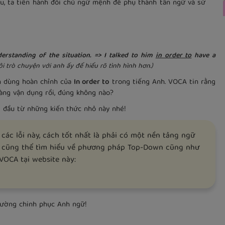
u, ta tiến hành đổi chủ ngữ mệnh đề phụ thành tân ngữ và sử
nderstanding of the situation. => I talked to him
in order to
have a
ôi trò chuyện với anh ấy để hiểu rõ tình hình hơn.)
ch dùng hoàn chỉnh của
In order to
trong tiếng Anh. VOCA tin rằng
sàng vận dụng rồi, đúng không nào?
 đầu từ những kiến thức nhỏ này nhé!
 các lỗi này, cách tốt nhất là phải có một nền tảng ngữ
n cũng thể tìm hiểu về phương pháp Top-Down cũng như
VOCA tại website này:
đường chinh phục Anh ngữ!