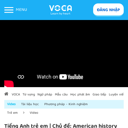
MENU
ĐĂNG NHẬP
VOCA
Từ vựng
Ngữ pháp
Mẫu câu
Học phát âm
Giao tiếp
Luyện viết
Video
Tài liệu học
Phương pháp - Kinh nghiệm
Trẻ em
Video
Tiếng Anh trẻ em | Chủ đề: American history