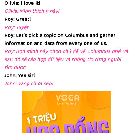
Olivia: I love it!
Olivia: Mình thích ý này!
Roy: Great!
Roy: Tuyệt
Roy: Let's pick a topic on Columbus and gather
information and data from every one of us.
Roy: Bọn mình hãy chọn chủ đề về Columbus nhé, và
sau đó sẽ tập hợp dữ liệu và thông tin từng người
tìm được.
John: Yes sir!
John: Vâng thưa sếp!