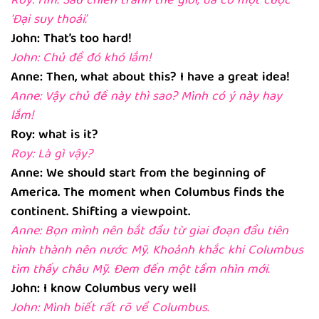
Roy: Hm. Sau chiến tranh thế giới, đã có một cuộc
‘Đại suy thoái’.
John: That’s too hard!
John: Chủ đề đó khó lắm!
Anne: Then, what about this? I have a great idea!
Anne: Vậy chủ đề này thì sao? Mình có ý này hay
lắm!
Roy: what is it?
Roy: Là gì vậy?
Anne: We should start from the beginning of
America. The moment when Columbus finds the
continent. Shifting a viewpoint.
Anne: Bọn mình nên bắt đầu từ giai đoạn đầu tiên
hình thành nên nước Mỹ. Khoảnh khắc khi Columbus
tìm thấy châu Mỹ. Đem đến một tầm nhìn mới.
John: I know Columbus very well
John: Mình biết rất rõ về Columbus.