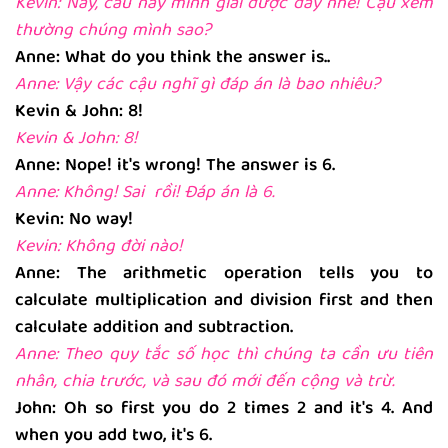
Kevin: Này, câu này mình giải được đấy nhé! Cậu xem
thường chúng mình sao?
Anne: What do you think the answer is..
Anne: Vậy các cậu nghĩ gì đáp án là bao nhiêu?
Kevin & John: 8!
Kevin & John: 8!
Anne: Nope! it's wrong! The answer is 6.
Anne: Không! Sai rồi! Đáp án là 6.
Kevin: No way!
Kevin: Không đời nào!
Anne: The arithmetic operation tells you to
calculate multiplication and division first and then
calculate addition and subtraction.
Anne: Theo quy tắc số học thì chúng ta cần ưu tiên
nhân, chia trước, và sau đó mới đến cộng và trừ.
John: Oh so first you do 2 times 2 and it's 4. And
when you add two, it's 6.