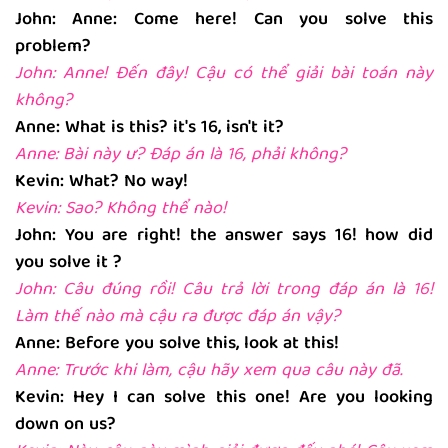
John: Anne: Come here! Can you solve this
problem?
John: Anne! Đến đây! Cậu có thể giải bài toán này
không?
Anne: What is this? it's 16, isn't it?
Anne: Bài này ư? Đáp án là 16, phải không?
Kevin: What? No way!
Kevin: Sao? Không thể nào!
John: You are right! the answer says 16! how did
you solve it ?
John: Câu đúng rồi! Câu trả lời trong đáp án là 16!
Làm thế nào mà cậu ra được đáp án vậy?
Anne: Before you solve this, look at this!
Anne: Trước khi làm, cậu hãy xem qua câu này đã.
Kevin: Hey I can solve this one! Are you looking
down on us?