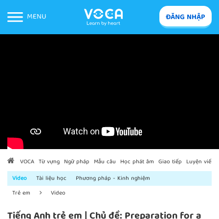
MENU
ĐĂNG NHẬP
VOCA
Từ vựng
Ngữ pháp
Mẫu câu
Học phát âm
Giao tiếp
Luyện viết
Video
Tài liệu học
Phương pháp - Kinh nghiệm
Trẻ em
Video
Tiếng Anh trẻ em | Chủ đề: Preparation for a