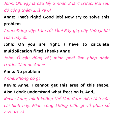
John: Oh, vậy là cậu lấy 2 nhân 2 là 4 trước. Rồi sau
đó cộng thêm 2, là ra 6!
Anne: That’s right! Good job! Now try to solve this
problem
Anne: Đúng vậy! Làm tốt lắm! Bây giờ, hãy thử lại bài
toán này đi.
John: Oh you are right. I have to calculate
multiplication first! Thanks Anne
John: Ồ cậu đúng rồi, mình phải làm phép nhân
trước! Cảm ơn Anne!
Anne: No problem
Anne: Không có gì.
Kevin: Anne, I cannot get this area of this shape.
Also I don't understand what fraction is. And…
Kevin: Anne, mình không thể tính được diện tích của
cái hình này. Mình cũng không hiểu gì về phân số
nữa. Và cả…