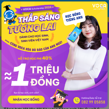
MENU
ĐĂNG NHẬP
VOCA
Từ vựng
Ngữ pháp
Mẫu câu
Học phát âm
Giao tiếp
Luyện viết
Lớp 9
Lớp 8
Trung học cơ sở
Lớp 9
Từ vựng tiếng Anh lớp 9 | Unit 6: Viet Nam:
Then And Now - Việt Nam: ngày xưa và nay
VOCA
đăng lúc 13:45 05/01/2022
Tổng hợp tất tần tật từ vựng tiếng anh lớp 9 unit 6