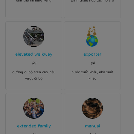
(âm thanh) leng keng
(tinh thần) hợp tác, hỗ trợ
Ví dụ:
elevated walkway
exporter
Ví dụ:
Thanks to the elevated
exporter
Japan is a major
(n)
(n)
, pedestrians can
walkways
of cars.
be much safer.
đường đi bộ trên cao, cầu
nước xuất khẩu, nhà xuất
vượt đi bộ
khẩu
Ví dụ:
extended family
manual
Ví dụ:
workers will
manual
750