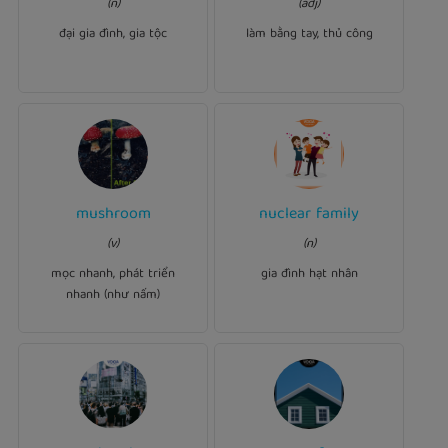
That is a portrait of my
(n)
(adj)
lose their jobs as a result
.
extended family
of company cutbacks.
đại gia đình, gia tộc
làm bằng tay, thủ công
Ví dụ:
mushroom
nuclear family
Ví dụ:
The ​number of
centenarians has
We average fewer than two
(v)
(n)
mushroomed in ​recent ​
.
nuclear family
children per
years.
mọc nhanh, phát triển
gia đình hạt nhân
nhanh (như nấm)
Ví dụ: