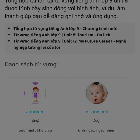
được trình bày sinh động với hình ảnh, ví dụ, âm
thanh giúp bạn dễ dàng ghi nhớ và ứng dụng.
Tổng hợp từ vựng tiếng Anh lớp 9 - Chương trình mới
Từ vựng tiếng Anh lớp 9 | Unit 8: Tourism - Du lịch
Từ vựng tiếng Anh lớp 9 | Unit 12: My Future Career - Nghề
nghiệp tương lai của tôi
Danh sách từ vựng:
annoyed
astonished
Ví dụ:
Ví dụ:
at
annoyed
I bet she was
She seemed astonished I
(adj)
(adj)
having to write it out again.
had never been to Paris.
bực mình, khó chịu
kinh ngạc, ngạc nhiên