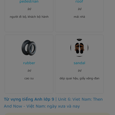
pedestrian
roof
Ví dụ:
There are many
The house has a sloping
(n)
(n)
in the city
pedestrians
.
roof
center.
người đi bộ, khách bộ hành
mái nhà
rubber
sandal
Ví dụ:
Ví dụ:
This desk is made of
(n)
(n)
.
sandals
I have a pair of
.
rubber
cao su
dép quai hậu, giầy xăng-đan
Từ vựng tiếng Anh lớp 9
| Unit 6: Viet Nam: Then
And Now - Việt Nam: ngày xưa và nay