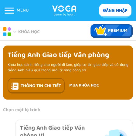
MENU
ĐĂNG NHẬP
KHÓA HỌC
Tiếng Anh Giao tiếp Văn phòng
Khóa học dành riêng cho người đi làm, giúp tự tin giao tiếp và sử dụng
tiếng Anh hiệu quả trong môi trường công sở.
MUA KHÓA HỌC
THÔNG TIN CHI TIẾT
Chọn một lộ trình
Tiếng Anh Giao tiếp Văn
phòng V1