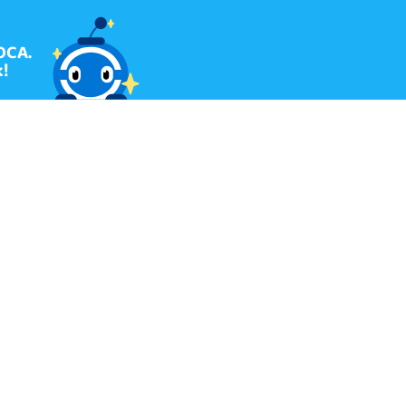
OCA.
!