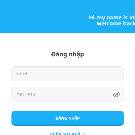
Hi. My name is V
Welcome back
Đăng nhập
ĐĂNG NHẬP
QUÊN MẬT KHẨU?