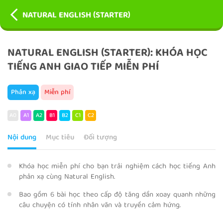
NATURAL ENGLISH (STARTER)
NATURAL ENGLISH (STARTER): KHÓA HỌC
TIẾNG ANH GIAO TIẾP MIỄN PHÍ
Phản xạ
Miễn phí
A0
A1
A2
B1
B2
C1
C2
Nội dung
Mục tiêu
Đối tượng
Khóa học miễn phí cho bạn trải nghiệm cách học tiếng Anh
phản xạ cùng Natural English.
Bao gồm 6 bài học theo cấp độ tăng dần xoay quanh những
câu chuyện có tính nhân văn và truyền cảm hứng.