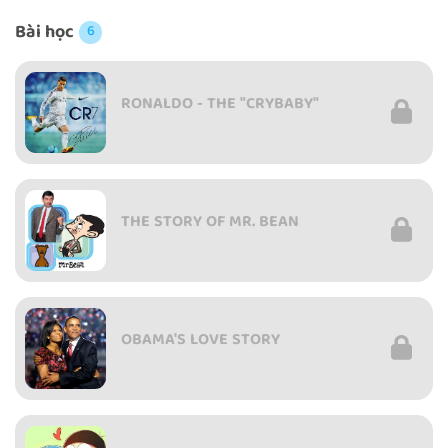
Bài học
6
RONALDO - THE "CRYBABY"
THE STORY OF MR. BEAN
OBAMA'S LOVE STORY