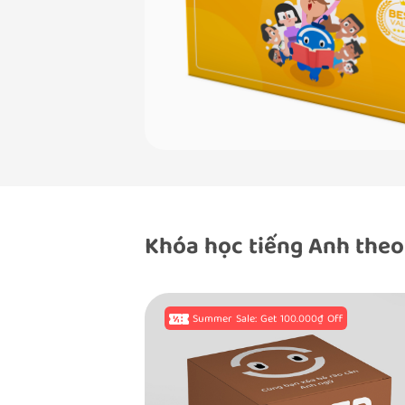
Khóa học tiếng Anh theo
Off
Summer Sale: Get 100.000₫ Off