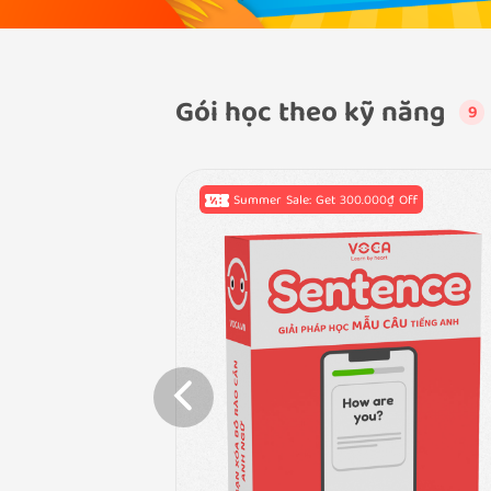
Gói học theo kỹ năng
9
0₫ Off
Summer Sale: Get 300.000₫ Off