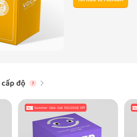
TÌM HIỂU VỀ PREMIUM
 cấp độ
7
Summer Sale: Get 100.000₫ Off