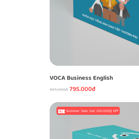
VOCA Business English
795.000đ
995.000đ
Summer Sale: Get 200.000₫ Off