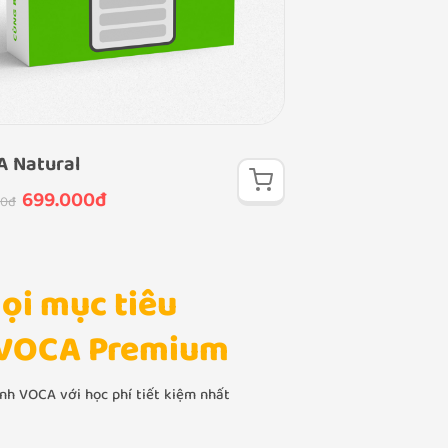
 Natural
VOCA Talk
699.000đ
699.000
00đ
999.000đ
ọi mục tiêu
 VOCA Premium
nh VOCA với học phí tiết kiệm nhất