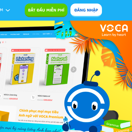
ÊM
BẮT ĐẦU MIỄN PHÍ
ĐĂNG NHẬP