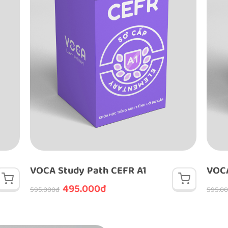
VOCA Study Path CEFR A1
VOCA
495.000đ
595.000đ
595.0