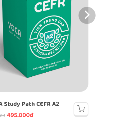
 Study Path CEFR A2
VOCA Study Pat
495.000đ
495.000
00đ
595.000đ