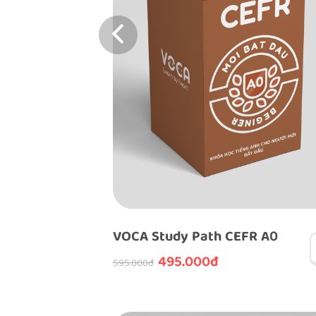
 C2
VOCA Study Path CEFR A0
495.000đ
595.000đ