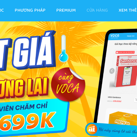
ỌC
PHƯƠNG PHÁP
PREMIUM
CỬA HÀNG
XEM TH