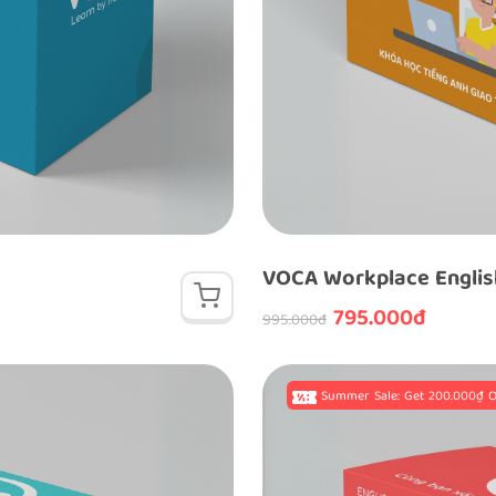
VOCA Workplace Englis
795.000đ
995.000đ
Summer Sale: Get 200.000₫ O