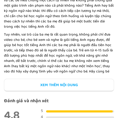
và các bé hiểu chúng một cách tự nhiên mà không phải thông qua
một giáo trình văn phạm nào cả phải không nào? Tiếng Anh hay bất
kỳ ngôn ngữ nào khác thì đều có cách tiếp cận tương tự mà thôi,
chỉ cần cho bé học ngôn ngữ theo tình huống và luyện tập chúng
EXPRESS REGRETS (PART 1)
theo cách tự nhiên thì các ba mẹ đã giúp bé một bước tiến dài
trong việc học tiếng Anh rồi đó.
Tuy nhiên, vai trò của ba mẹ là rất quan trọng, không phải chỉ đưa
video cho bé, cho bé xem và nghe là giỏi tiếng Anh ngay được, để
giúp bé học tốt tiếng Anh thì các ba mẹ phải là người đầu tiên học
EXPRESS REGRETS (PART 2)
trước, và tiếp theo đó sẽ là người thầy của bé. Trẻ em từ 4-15 tuổi là
đối tượng phù hợp nhất để học ngôn ngữ, với khả năng ghi nhớ
nhanh, dễ bắt trước, chính vì thế các ba mẹ không nên xem tiếng
Anh (hay bất kỳ một ngôn ngữ nào khác) như một 'môn học', thay
vào đó hãy xây dựng 'tình yêu với ngôn ngữ' cho bé. Hãy cùng bé
học tiếng Anh, cùng bé giao tiếp, cùng bé nói, chủ động tạo môi
EXPRESS HAPPY FEELINGS
trường để bé 'thực hành' ngôn ngữ vào thực tế ba mẹ nhé.
XEM THÊM NỘI DUNG
Nhiều ba mẹ nói rằng, khả năng ngôn ngữ của ba mẹ không tốt thì
làm sao dạy cho bé được cơ chứ, tốt nhất là đưa bé tới trung tâm
Đánh giá và nhận xét
cho thầy cô dạy bé. Nhưng các ba mẹ có biết rằng, không phải
trung tâm nào cũng có cách dạy ngôn ngữ khoa học và hiệu quả,
4.8
GIVE AN ADVICE
5
thời lượng học ngôn ngữ trên lớp quá ngắn ngủi, và sự tiếp xúc
ngắt quãng sẽ không phải là cách hay nhất để giúp bé nói được
4