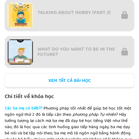
TALKING ABOUT HOBBY (PART 2)
WHAT DO YOU WANT TO BE IN THE
FUTURE?
XEM TẤT CẢ BÀI HỌC
INTRODUCING FAMILY FROM
PHOTOGRAPH (PART 1)
Chi tiết về khóa học
Các ba mẹ có biết??
Phương pháp tốt nhất để giúp bé học tốt một
ngôn ngữ thứ 2 đó là tiếp cận theo
phương pháp Tự nhiên
? Hãy
tưởng tượng lại cách mà ba mẹ đã dạy bé học tiếng Việt như thế
INTRODUCING FAMILY FROM
nào, đó là học qua các tình huống giao tiếp hàng ngày, ba mẹ dạy
PHOTOGRAPH (PART 2)
bé nói và bé tập nói theo, ba mẹ mô tả ngôn ngữ bằng hành động