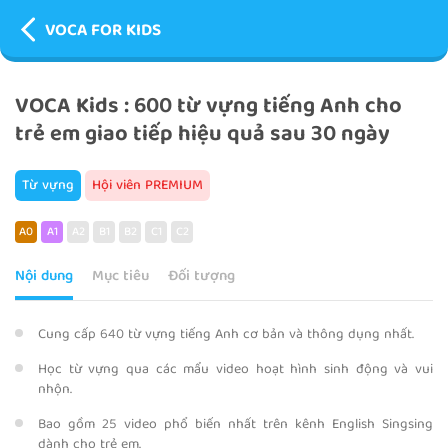
VOCA FOR KIDS
VOCA Kids : 600 từ vựng tiếng Anh cho
trẻ em giao tiếp hiệu quả sau 30 ngày
Từ vựng
Hội viên PREMIUM
A0
A1
A2
B1
B2
C1
C2
Nội dung
Mục tiêu
Đối tượng
Cung cấp 640 từ vựng tiếng Anh cơ bản và thông dụng nhất.
Học từ vựng qua các mẩu video hoạt hình sinh động và vui
nhộn.
Bao gồm 25 video phổ biến nhất trên kênh English Singsing
dành cho trẻ em.