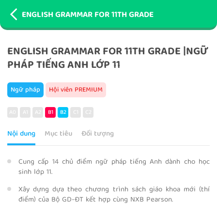
ENGLISH GRAMMAR FOR 11TH GRADE
ENGLISH GRAMMAR FOR 11TH GRADE |NGỮ
PHÁP TIẾNG ANH LỚP 11
Ngữ pháp
Hội viên PREMIUM
A0
A1
A2
B1
B2
C1
C2
Nội dung
Mục tiêu
Đối tượng
Cung cấp 14 chủ điểm ngữ pháp tiếng Anh dành cho học
sinh lớp 11.
Xây dựng dựa theo chương trình sách giáo khoa mới (thí
điểm) của Bộ GD-ĐT kết hợp cùng NXB Pearson.