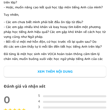
trên lớp?
- Hoặc, muốn nâng cao kết quả học tập môn tiếng Anh của mình?
PRONOUNS: INDEFINITE
Tuy nhiên,
- Các em chưa biết mình phải bắt đầu ôn tập từ đâu?
- Các em gặp nhiều khó khăn và loay hoay tìm kiếm một phương
pháp học tiếng Anh hiệu quả? Các em gặp khó khăn về cách học từ
vựng cũng như Ngữ pháp.
REDUCED RELATIVE CLAUSES:
INFINITIVE PHRASES
- Bối rối vì một mớ hỗn độn, cứ học trước rồi lại quên sau? Do
đó các em cảm thấy tự ti mỗi lần đến tiết học tiếng Anh trên lớp?
Đã từng là một học sinh nên VOCA hoàn toàn thông cảm tâm lý
chán nản, muốn buông xuôi việc học ngữ pháp tiếng Anh của các
bạn vì cảm giác nó quá nhiều, khô khan và rất dễ nhàm chán. Bản
REDUCED RELATIVE CLAUSES:
thân VOCA trước đây cũng như vậy, cứ nghĩ rằng một ngày học hết
PARTICIPLES
XEM THÊM NỘI DUNG
phần khái niệm, thêm 2 - 3 công thức, cấu trúc ngữ pháp, sau đó ghi
ghi chép chép vào vở, như vậy mấy chốc là 'nhâm nhi' xong ngữ
pháp. Trong khi đến 2 tiếng VOCA cũng chỉ nhớ thoáng qua được
Đánh giá và nhận xét
một nửa số cấu trúc đã học và phần lý thuyết học lúc đầu cũng đã
quên sạch. Lên lớp cố gắng nhớ lại nhưng cũng chỉ ấp a ấp úng,
0
REDUCED RELATIVE CLAUSES:
5
đến tiết thì cố gắng cúi gầm mặt, núp sau lưng đứa bạn bàn trên để
ADJECTIVE PHRASES &
4
cô giáo không gọi tên, ...
PREPOSITION PHRASES
3