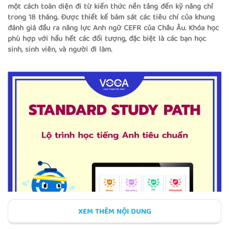
một cách toàn diện đi từ kiến thức nền tảng đến kỹ năng chỉ
Bài 6
trong 18 tháng. Được thiết kế bám sát các tiêu chí của khung
WORK AND EDUCATION
đánh giá đầu ra năng lực Anh ngữ CEFR của Châu Âu. Khóa học
Công việc và giáo dục
phù hợp với hầu hết các đối tượng, đặc biệt là các bạn học
sinh, sinh viên, và người đi làm.
Bài 7
SERVICES AND EXPERIENCES
Dịch vụ và trải nghiệm
Bài 8
SKILLS
Luyện phản xạ
XEM THÊM NỘI DUNG
Bài 9