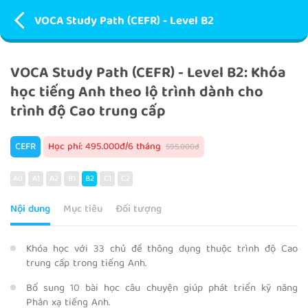
VOCA Study Path (CEFR) - Level B2
VOCA Study Path (CEFR) - Level B2: Khóa
học tiếng Anh theo lộ trình dành cho
trình độ Cao trung cấp
CEFR
Học phí: 495.000đ/6 tháng
595.000đ
A0
A1
A2
B1
B2
C1
C2
Nội dung
Mục tiêu
Đối tượng
Khóa học với 33 chủ đề thông dụng thuộc trình độ Cao
trung cấp trong tiếng Anh.
Bổ sung 10 bài học câu chuyện giúp phát triển kỹ năng
Phản xạ tiếng Anh.