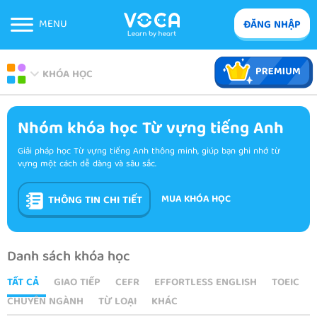
MENU
ĐĂNG NHẬP
KHÓA HỌC
Nhóm khóa học Từ vựng tiếng Anh
Giải pháp học Từ vựng tiếng Anh thông minh, giúp bạn ghi nhớ từ
vựng một cách dễ dàng và sâu sắc.
MUA KHÓA HỌC
THÔNG TIN CHI TIẾT
Danh sách khóa học
TẤT CẢ
GIAO TIẾP
CEFR
EFFORTLESS ENGLISH
TOEIC
CHUYÊN NGÀNH
TỪ LOẠI
KHÁC