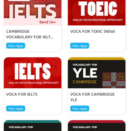
CAMBRIDGE
VOCA FOR TOEIC (NEW)
VOCABULARY FOR IELTS
(BAND 7.0+)
Học ngay
Học ngay
VOCA FOR IELTS
VOCA FOR CAMBRIDGE
YLE
Học ngay
Học ngay