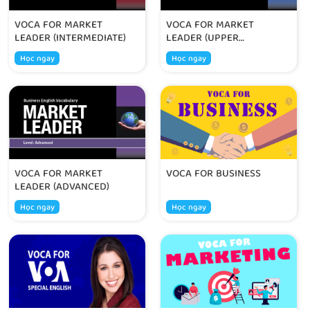
VOCA FOR MARKET
VOCA FOR MARKET
LEADER (INTERMEDIATE)
LEADER (UPPER
INTERMEDIATE)
Học ngay
Học ngay
VOCA FOR MARKET
VOCA FOR BUSINESS
LEADER (ADVANCED)
Học ngay
Học ngay