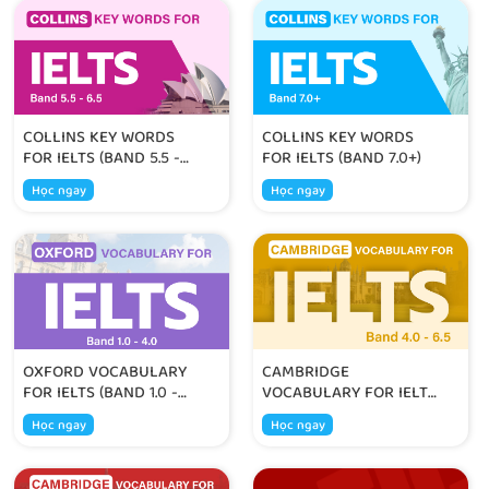
COLLINS KEY WORDS
COLLINS KEY WORDS
FOR IELTS (BAND 5.5 -
FOR IELTS (BAND 7.0+)
6.5)
Học ngay
Học ngay
OXFORD VOCABULARY
CAMBRIDGE
FOR IELTS (BAND 1.0 -
VOCABULARY FOR IELTS
4.0)
(BAND 4.0 - 6.5)
Học ngay
Học ngay