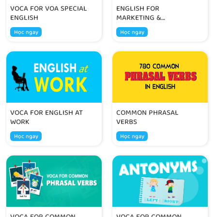
VOCA FOR VOA SPECIAL
ENGLISH FOR
ENGLISH
MARKETING &
ADVERTISING
Học ngay
Học ngay
VOCA FOR ENGLISH AT
COMMON PHRASAL
WORK
VERBS
Học ngay
Học ngay