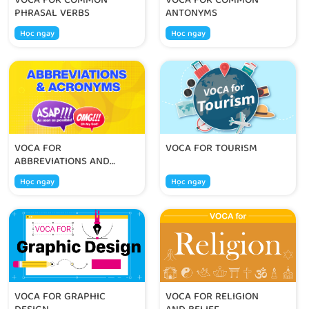
VOCA FOR COMMON
VOCA FOR COMMON
PHRASAL VERBS
ANTONYMS
Học ngay
Học ngay
VOCA FOR
VOCA FOR TOURISM
ABBREVIATIONS AND
ACRONYMS
Học ngay
Học ngay
VOCA FOR GRAPHIC
VOCA FOR RELIGION