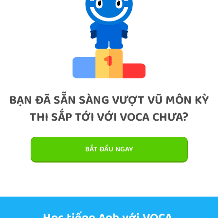
BẠN ĐÃ SẴN SÀNG VƯỢT VŨ MÔN KỲ
THI SẮP TỚI VỚI VOCA CHƯA?
BẮT ĐẦU NGAY