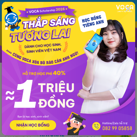
MENU
ĐĂNG NHẬP
VOCA
Từ vựng
Ngữ pháp
Mẫu câu
Học phát âm
Giao tiếp
Luyện viết