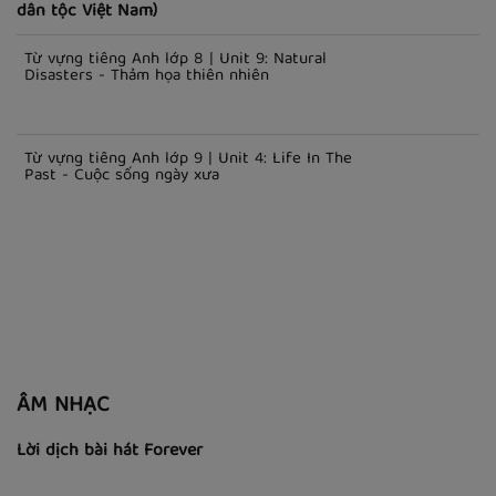
TRUNG HỌC CƠ SỞ
Từ vựng tiếng Anh lớp 8 | Unit 3: Peoples of Viet Nam (Các
dân tộc Việt Nam)
Từ vựng tiếng Anh lớp 8 | Unit 9: Natural
Disasters - Thảm họa thiên nhiên
Từ vựng tiếng Anh lớp 9 | Unit 4: Life In The
Past - Cuộc sống ngày xưa