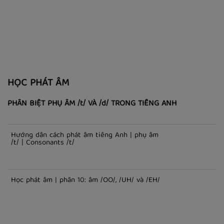
Những câu nói Tiếng Anh dùng tại hiệu cắt tóc
Những câu hỏi tiếng Anh thường gặp khi
phỏng vấn xin Visa (Phần 2)
Những mẫu câu tiếng Anh cho học sinh lớp 10
HỌC PHÁT ÂM
PHÂN BIỆT PHỤ ÂM /t/ VÀ /d/ TRONG TIẾNG ANH
Hướng dẫn cách phát âm tiếng Anh | phụ âm
/t/ | Consonants /t/