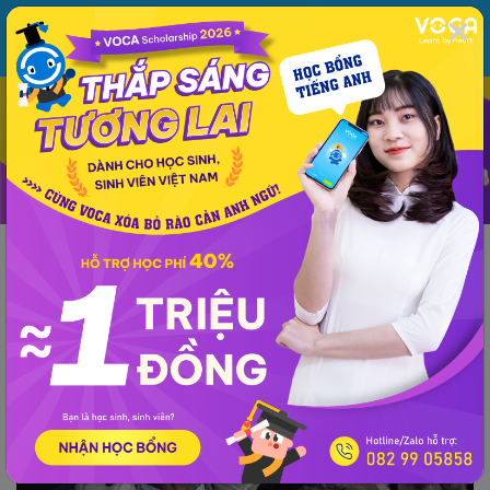
MENU
ĐĂNG NHẬP
VOCA
Từ vựng
Ngữ pháp
Mẫu câu
Học phát âm
Giao tiếp
Luyện viết
Phương pháp - kinh nghiệm
Lời dịch