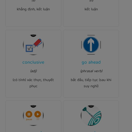
(v)
(n)
certain things we may not
.
conclusion
to come to the
know.
khẳng định, kết luận
kết luận
Ví dụ:
Ví dụ:
conclusive
go ahead
conclusive
There is no
Five of the six members
(adj)
(phrasal verb)
evidence to suggest that
felt that they should go
she was murdered.
with the plan.
ahead
(có tính) xác thực, thuyết
bắt đầu, tiếp tục (sau khi
phục
suy nghĩ)
Ví dụ: