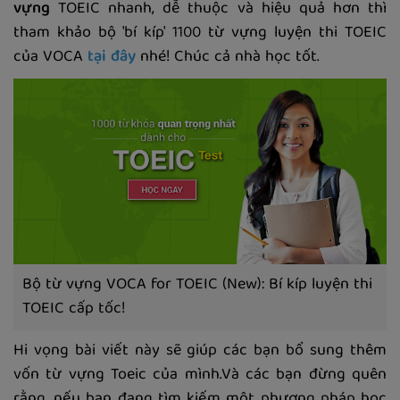
vựng
TOEIC nhanh, dễ thuộc và hiệu quả hơn thì
tham khảo bộ 'bí kíp' 1100 từ vựng luyện thi TOEIC
của VOCA
tại đây
nhé! Chúc cả nhà học tốt.
Bộ từ vựng VOCA for TOEIC (New): Bí kíp luyện thi
TOEIC cấp tốc!
Hi vọng bài viết này sẽ giúp các bạn bổ sung thêm
vốn từ vựng Toeic của mình.Và các bạn đừng quên
rằng, nếu bạn đang tìm kiếm một phương pháp học