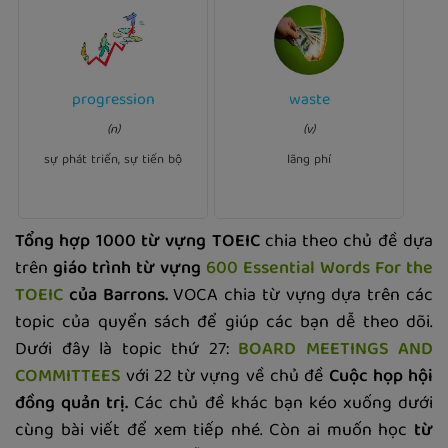
Ví dụ:
progression
waste
Ví dụ:
You can't choose between
(n)
(v)
interesting work and rapid
water.
waste
We should not
.
progression
career
sự phát triển, sự tiến bộ
lãng phí
Tổng hợp 1000 từ vựng TOEIC
chia theo chủ đề dựa
trên
giáo trình từ vựng
600 Essential Words For the
TOEIC
của Barrons.
VOCA chia từ vựng dựa trên các
topic của quyển sách để giúp các bạn dễ theo dõi.
Dưới đây là topic thứ 27:
BOARD MEETINGS AND
COMMITTEES
với 22 từ vựng về chủ đề
Cuộc họp hội
đồng quản trị.
Các chủ đề khác bạn kéo xuống dưới
cùng bài viết để xem tiếp nhé. Còn ai muốn học
từ