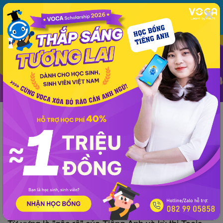
MENU
ĐĂNG NHẬP
VOCA
Từ vựng
Ngữ pháp
Mẫu câu
Học phát âm
Giao tiếp
Luyện viết
Thông tin chung
Kinh nghiệm
Tài liệu TOEIC
TOEIC
Tài liệu TOEIC
600 Essential Words For the TOEIC (Part
27: Board Meetings and committees)
VOCA
đăng lúc 15:04 15/11/2018
Từ vựng là "gốc rễ" của Tiếng Anh và kỳ thi Toeic