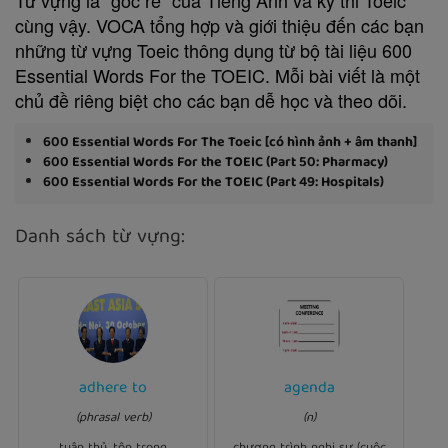
cùng vậy. VOCA tổng hợp và giới thiệu đến các bạn
những từ vựng Toeic thông dụng từ bộ tài liệu 600
Essential Words For the TOEIC. Mỗi bài viết là một
chủ đề riêng biệt cho các bạn dễ học và theo dõi.
600 Essential Words For The Toeic [có hình ảnh + âm thanh]
600 Essential Words For the TOEIC (Part 50: Pharmacy)
600 Essential Words For the TOEIC (Part 49: Hospitals)
Danh sách từ vựng:
Ví dụ:
adhere to
agenda
Ví dụ:
was sent out
agenda
The
The chairman never
three weeks ago so that
(phrasal verb)
(n)
his own rules.
adhered to
everyone could prepare for
the meeting.