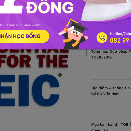
Lộ trình luyện thi TO
Tổng hợp Ngữ pháp Ti
TOEIC 2019
Địa điểm & thông tin
tại IIG Việt Nam
Mẹo làm bài thi TOEIC
đoạn văn