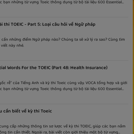
c bạn những từ vựng Toeic thông dụng từ bộ tài liệu 600 Essential
e TOEIC. Mỗi bài viết là một chủ đề riêng biệt cho các bạn dễ học và
i thi TOEIC - Part 5: Loại câu hỏi về Ngữ pháp
5 cần những điểm Ngữ pháp nào? Chúng ta sẽ xử lý ra sao? Cùng tìm
 viết này nhé.
ial Words For the TOEIC (Part 48: Health Insurance)
gốc rễ" của Tiếng Anh và kỳ thi Toeic cùng vậy. VOCA tổng hợp và giới
c bạn những từ vựng Toeic thông dụng từ bộ tài liệu 600 Essential
e TOEIC. Mỗi bài viết là một chủ đề riêng biệt cho các bạn dễ học và
 cần biết về kỳ thi Toeic
 cung cấp những thông tin sơ lược về kỳ thi TOEIC, giúp các bạn nắm
ng tin cần thiết. Ngoài ra, bài viết còn giới thiệu một bộ từ vựng