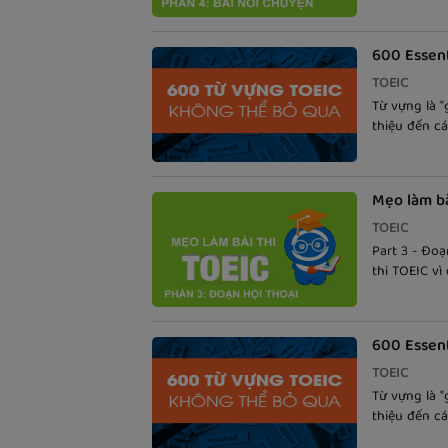
phần này vừ
Part 4 trong
600 Essent
TOEIC
Từ vựng là "
thiệu đến cá
Words For th
theo dõi.
Mẹo làm bà
TOEIC
Part 3 - Đoạ
thi TOEIC v
nữa. Vậy là
các mẹo làm 
600 Essent
TOEIC
Từ vựng là "
thiệu đến cá
Words For th