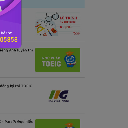
EIC
ếng Anh luyện thi
 đăng ký thi TOEIC
 - Part 7: Đọc hiểu