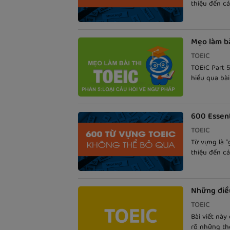
thiệu đến cá
Words For th
theo dõi.
Mẹo làm bà
TOEIC
TOEIC Part 
hiểu qua bài
600 Essent
TOEIC
Từ vựng là "
thiệu đến cá
Words For th
theo dõi.
Những điều
TOEIC
Bài viết này
rõ những thô