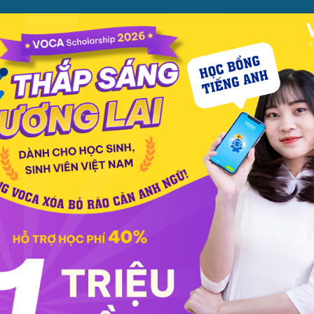
ỌC
PHƯƠNG PHÁP
PREMIUM
CỬA HÀNG
XEM TH
c phát âm
Giao tiếp
Luyện viết
Phổ thông
Luyện nói
TOEIC
IELT