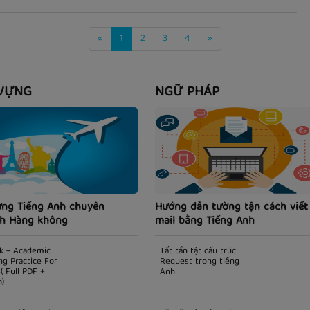
«
1
2
3
4
»
VỰNG
NGỮ PHÁP
ựng Tiếng Anh chuyên
Hướng dẫn tường tận cách viết
h Hàng không
mail bằng Tiếng Anh
k ~ Academic
Tất tần tật cấu trúc
ng Practice For
Request trong tiếng
( Full PDF +
Anh
o)