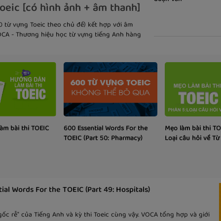
oeic [có hình ảnh + âm thanh]
0 từ vựng Toeic theo chủ đề) kết hợp với âm
VOCA - Thương hiệu học từ vựng tiếng Anh hàng
àm bài thi TOEIC
600 Essential Words For the
Mẹo làm bài thi TOE
TOEIC (Part 50: Pharmacy)
Loại câu hỏi về T
ial Words For the TOEIC (Part 49: Hospitals)
gốc rễ" của Tiếng Anh và kỳ thi Toeic cùng vậy. VOCA tổng hợp và giới