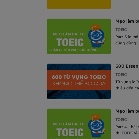
thường gặp t
Mẹo làm bà
TOEIC
Part 5 là mộ
cũng đừng v
chính xác? H
nhé!
600 Essent
TOEIC
Từ vựng là "
thiệu đến cá
Words For th
theo dõi.
Mẹo làm bà
TOEIC
Part 4 - bài
thi TOEIC vì