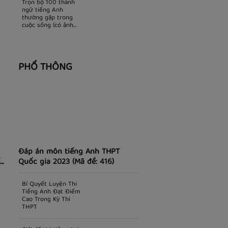
In
Trọn bộ 100 thành
ngữ tiếng Anh
thường gặp trong
cuộc sống (có ảnh
minh họa)
PHỔ THÔNG
Đáp án môn tiếng Anh THPT
t
Quốc gia 2023 (Mã đề: 416)
Bí Quyết Luyện Thi
Tiếng Anh Đạt Điểm
Cao Trong Kỳ Thi
THPT