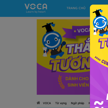
TRANG CHỦ
KHÓA H
VOCA
Từ vựng
Ngữ pháp
Mẫu câu
Họ