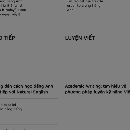
Từ vựng tiếng Anh
Tất tần tật cấu trúc 
lớp 4 | Unit 3: What
order to trong tiếng
day is it today? (Hôm
Anh
nay là ngày mấy?)
O TIẾP
LUYỆN VIẾT
g dẫn cách học tiếng Anh
Academic Writing: tìm hiểu về
tiếp với Natural English
phương pháp luyện kỹ năng Viế
tiếng Anh theo phong cách học
thuật)
đưa ra lời
ên bằng tiếng