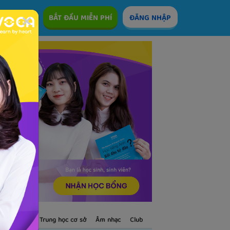
ÊM
BẮT ĐẦU MIỄN PHÍ
ĐĂNG NHẬP
S
Trẻ em
Trung học cơ sở
Âm nhạc
Club