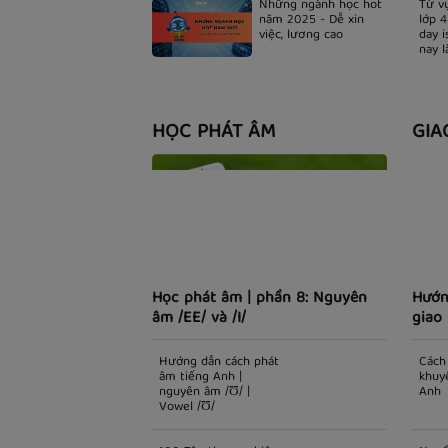
Những ngành học hot
năm 2025 - Dễ xin
việc, lương cao
HỌC PHÁT ÂM
GIA
Học phát âm | phần 8: Nguyên
Hướn
âm /EE/ và /I/
giao 
Hướng dẫn cách phát
Cách 
âm tiếng Anh |
khuy
nguyên âm /Ʊ/ |
Anh
Vowel /Ʊ/