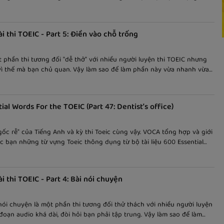
rong kỳ thi TOEIC.
i thi TOEIC - Part 5: Điền vào chỗ trống
t phần thi tương đối "dễ thở" với nhiều người luyện thi TOEIC nhưng
ì thế mà bạn chủ quan. Vậy làm sao để làm phần này vừa nhanh vừa
ãy cùng tìm hiểu các mẹo làm bài thi TOEIC Part 5 trong bài viết này
ial Words For the TOEIC (Part 47: Dentist’s office)
gốc rễ" của Tiếng Anh và kỳ thi Toeic cùng vậy. VOCA tổng hợp và giới
c bạn những từ vựng Toeic thông dụng từ bộ tài liệu 600 Essential
e TOEIC. Mỗi bài viết là một chủ đề riêng biệt cho các bạn dễ học và
i thi TOEIC - Part 4: Bài nói chuyện
 nói chuyện là một phần thi tương đối thử thách với nhiều người luyện
 đoạn audio khá dài, đòi hỏi bạn phải tập trung. Vậy làm sao để làm