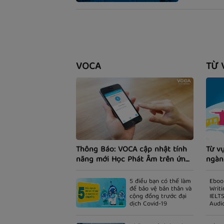
theo dõi.
VOCA
TỪ 
Thông Báo: VOCA cập nhật tính
Từ v
năng mới Học Phát Âm trên ứng
ngàn
dụng Smartphone.
5 điều bạn có thể làm
Eboo
để bảo vệ bản thân và
Writi
cộng đồng trước đại
IELTS
dịch Covid-19
Audi