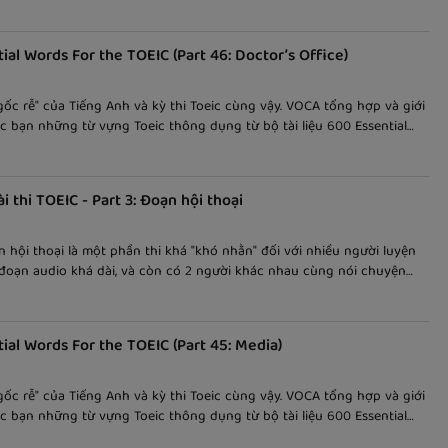
a nhanh vừa chính xác? Hãy cùng tìm hiểu các mẹo làm bài thi TOEIC
 bài viết này nhé!
ial Words For the TOEIC (Part 46: Doctor’s Office)
gốc rễ" của Tiếng Anh và kỳ thi Toeic cùng vậy. VOCA tổng hợp và giới
c bạn những từ vựng Toeic thông dụng từ bộ tài liệu 600 Essential
e TOEIC. Mỗi bài viết là một chủ đề riêng biệt cho các bạn dễ học và
i thi TOEIC - Part 3: Đoạn hội thoại
n hội thoại là một phần thi khá "khó nhằn" đối với nhiều người luyện
ì đoạn audio khá dài, và còn có 2 người khác nhau cùng nói chuyện
m sao để làm phần này vừa nhanh vừa chính xác? Hãy cùng tìm hiểu
bài thi TOEIC Part 3 trong bài viết này nhé!
ial Words For the TOEIC (Part 45: Media)
gốc rễ" của Tiếng Anh và kỳ thi Toeic cùng vậy. VOCA tổng hợp và giới
c bạn những từ vựng Toeic thông dụng từ bộ tài liệu 600 Essential
e TOEIC. Mỗi bài viết là một chủ đề riêng biệt cho các bạn dễ học và