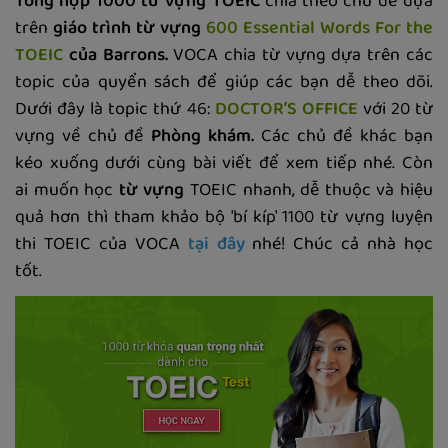
Tổng hợp 1000 từ vựng TOEIC
chia theo chủ đề dựa
trên
giáo trình từ vựng
600 Essential Words For the
TOEIC
của Barrons.
VOCA chia từ vựng dựa trên các
topic của quyển sách để giúp các bạn dễ theo dõi.
Dưới đây là topic thứ 46:
DOCTOR’S OFFICE
với 20 từ
vựng về chủ đề
Phòng khám.
Các chủ đề khác bạn
kéo xuống dưới cùng bài viết để xem tiếp nhé. Còn
ai muốn học
từ vựng
TOEIC nhanh, dễ thuộc và hiệu
quả hơn thì tham khảo bộ 'bí kíp' 1100 từ vựng luyện
thi TOEIC của VOCA
tại đây
nhé! Chúc cả nhà học
tốt.