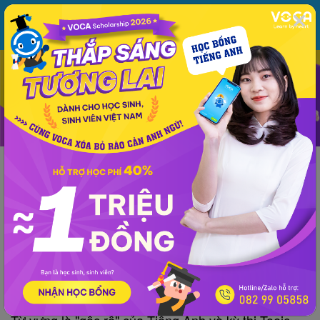
MENU
ĐĂNG NHẬP
VOCA
Từ vựng
Ngữ pháp
Mẫu câu
Học phát âm
Giao tiếp
Luyện viết
Thông tin chung
Kinh nghiệm
Tài liệu TOEIC
TOEIC
Tài liệu TOEIC
600 Essential Words For the TOEIC (Part
46: Doctor’s Office)
VOCA
đăng lúc 17:18 15/11/2018
Từ vựng là "gốc rễ" của Tiếng Anh và kỳ thi Toeic