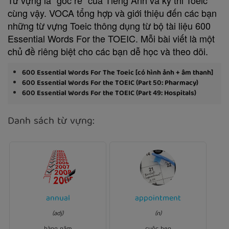
cùng vậy. VOCA tổng hợp và giới thiệu đến các bạn
những từ vựng Toeic thông dụng từ bộ tài liệu 600
Essential Words For the TOEIC. Mỗi bài viết là một
chủ đề riêng biệt cho các bạn dễ học và theo dõi.
600 Essential Words For The Toeic [có hình ảnh + âm thanh]
600 Essential Words For the TOEIC (Part 50: Pharmacy)
600 Essential Words For the TOEIC (Part 49: Hospitals)
Danh sách từ vựng:
Ví dụ:
Ví dụ:
annual
appointment
annual
Companies publish
I've got a two o'clock
reports to inform the
(adj)
(n)
with Ms.
appointment
public about the previous
Edwards.
year's activities.