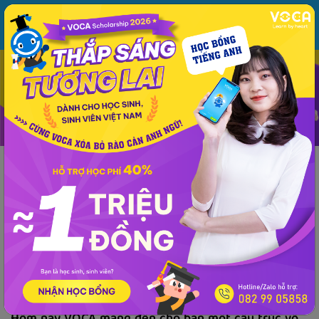
MENU
ĐĂNG NHẬP
VOCA
Từ vựng
Ngữ pháp
Mẫu câu
Học phát âm
Giao tiếp
Luyện viết
Kiến thức ngữ pháp
Phương pháp - kinh nghiệm
Tài liệu
Ngữ pháp
Kiến thức ngữ pháp
Tất tần tật cấu trúc The Last Time trong tiếng
Anh
VOCA
đăng lúc 14:26 18/04/2022