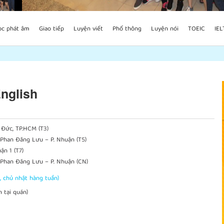
ọc phát âm
Giao tiếp
Luyện viết
Phổ thông
Luyện nói
TOEIC
IEL
English
 Đức, TP.HCM (T3)
5 Phan Đăng Lưu – P. Nhuận (T5)
ận 1 (T7)
5 Phan Đăng Lưu – P. Nhuận (CN)
, chủ nhật hàng tuần)
 tại quán)