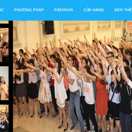
ỌC
PHƯƠNG PHÁP
PREMIUM
CỬA HÀNG
XEM TH