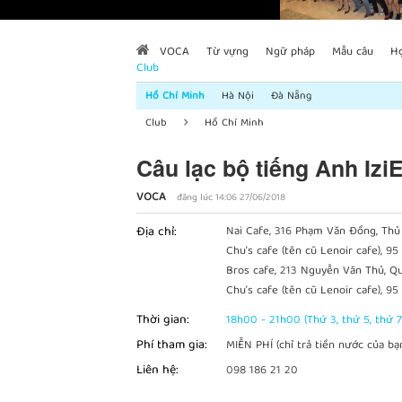
VOCA
Từ vựng
Ngữ pháp
Mẫu câu
H
Club
Hồ Chí Minh
Hà Nội
Đà Nẵng
Club
Hồ Chí Minh
Câu lạc bộ tiếng Anh Izi
VOCA
đăng lúc 14:06 27/06/2018
Địa chỉ:
Nai Cafe, 316 Phạm Văn Đồng, Thủ
Chu’s cafe (tên cũ Lenoir cafe), 9
Bros cafe, 213 Nguyễn Văn Thủ, Qu
Chu’s cafe (tên cũ Lenoir cafe), 9
Thời gian:
18h00 - 21h00 (Thứ 3, thứ 5, thứ 7
Phí tham gia:
MIỄN PHÍ (chỉ trả tiền nước của bạn
Liên hệ:
098 186 21 20