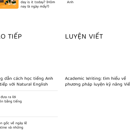
day is it today? (Hôm
Anh
nay là ngày mấy?)
AO TIẾP
LUYỆN VIẾT
g dẫn cách học tiếng Anh
Academic Writing: tìm hiểu về
tiếp với Natural English
phương pháp luyện kỹ năng Viế
tiếng Anh theo phong cách học
thuật)
đưa ra lời
ên bằng tiếng
n gốc về ngày lễ
ntine và những