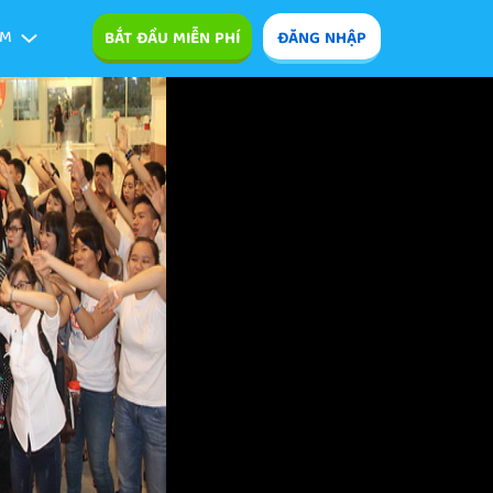
ÊM
BẮT ĐẦU MIỄN PHÍ
ĐĂNG NHẬP