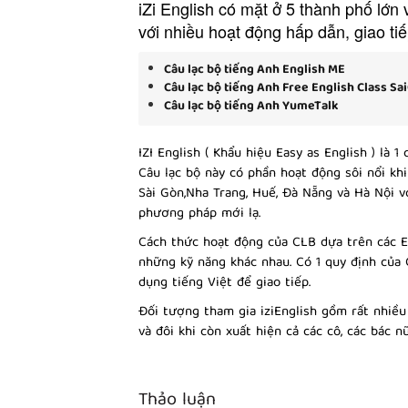
iZi English có mặt ở 5 thành phố lớ
với nhiều hoạt động hấp dẫn, giao ti
Câu lạc bộ tiếng Anh English ME
Câu lạc bộ tiếng Anh Free English Class Sa
Câu lạc bộ tiếng Anh YumeTalk
IZI English ( Khẩu hiệu Easy as English ) là 
Câu lạc bộ này có phần hoạt động sôi nổi khi
Sài Gòn,Nha Trang, Huế, Đà Nẵng và Hà Nội v
phương pháp mới lạ.
Cách thức hoạt động của CLB dựa trên các E
những kỹ năng khác nhau. Có 1 quy định của 
dụng tiếng Việt để giao tiếp.
Đối tượng tham gia iziEnglish gồm rất nhiều
và đôi khi còn xuất hiện cả các cô, các bác nữ
Thảo luận