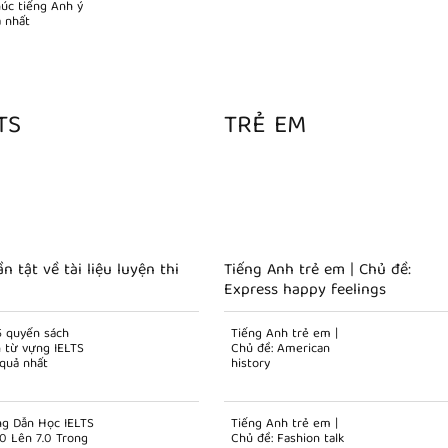
húc tiếng Anh ý
a nhất
TS
TRẺ EM
ần tật về tài liệu luyện thi
Tiếng Anh trẻ em | Chủ đề:
Express happy feelings
5 quyển sách
Tiếng Anh trẻ em |
n từ vựng IELTS
Chủ đề: American
 quả nhất
history
g Dẫn Học IELTS
Tiếng Anh trẻ em |
.0 Lên 7.0 Trong
Chủ đề: Fashion talk