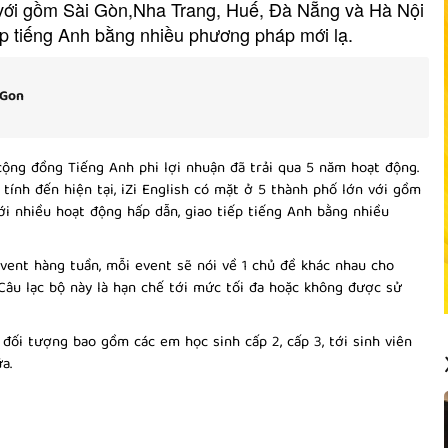
n với gồm Sài Gòn,Nha Trang, Huế, Đà Nẵng và Hà Nội
ếp tiếng Anh bằng nhiều phương pháp mới lạ.
iGon
1 cộng đồng Tiếng Anh phi lợi nhuận đã trải qua 5 năm hoạt động.
 tính đến hiện tại, iZi English có mặt ở 5 thành phố lớn với gồm
ới nhiều hoạt động hấp dẫn, giao tiếp tiếng Anh bằng nhiều
vent hàng tuần, mỗi event sẽ nói về 1 chủ đề khác nhau cho
Câu lạc bộ này là hạn chế tới mức tối đa hoặc không được sử
 đối tượng bao gồm các em học sinh cấp 2, cấp 3, tới sinh viên
a.