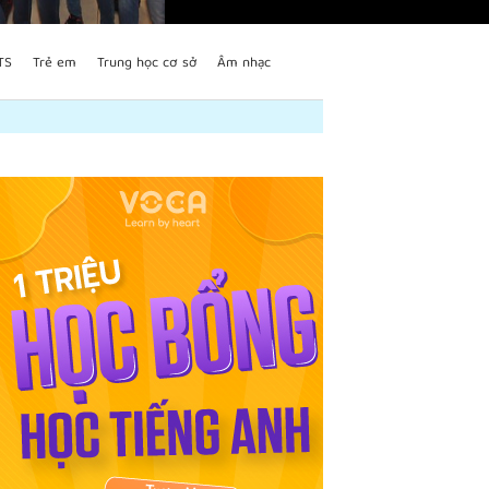
TS
Trẻ em
Trung học cơ sở
Âm nhạc