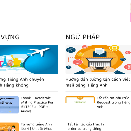
 VỰNG
NGỮ PHÁP
ựng Tiếng Anh chuyên
Hướng dẫn tường tận cách viết
h Hàng không
mail bằng Tiếng Anh
Ebook ~ Academic
Tất tần tật cấu trúc
Writing Practice For
Request trong tiếng
IELTS( Full PDF +
Anh
Audio)
Từ vựng tiếng Anh
Tất tần tật cấu trúc In
lớp 4 | Unit 3: What
order to trong tiếng