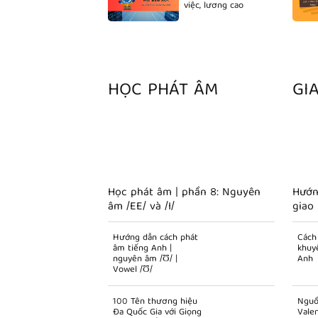
việc, lương cao
HỌC PHÁT ÂM
GI
Học phát âm | phần 8: Nguyên
Hướn
âm /EE/ và /I/
giao 
Hướng dẫn cách phát
Cách 
âm tiếng Anh |
khuy
nguyên âm /Ʊ/ |
Anh
Vowel /Ʊ/
100 Tên thương hiệu
Nguồ
Đa Quốc Gia với Giọng
Vale