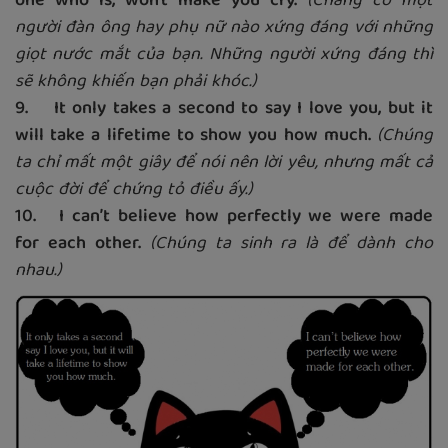
one who is, won't make you cry.
(Chẳng có một
người đàn ông hay phụ nữ nào xứng đáng với những
giọt nước mắt của bạn. Những người xứng đáng thì
sẽ không khiến bạn phải khóc.)
9. It only takes a second to say I love you, but it
will take a lifetime to show you how much.
(Chúng
ta chỉ mất một giây để nói nên lời yêu, nhưng mất cả
cuộc đời để chứng tỏ điều ấy.)
10. I can’t believe how perfectly we were made
for each other.
(Chúng ta sinh ra là để dành cho
nhau.)