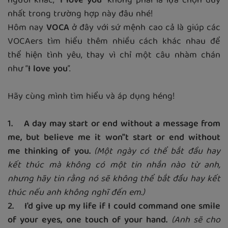
người khác, “
I love you
” không phải là lựa chọn duy
nhất trong trường hợp này đâu nhé!
Hôm nay
VOCA
ở đây với sứ mệnh cao cả là giúp các
VOCAers tìm hiểu thêm nhiều cách khác nhau để
thể hiện tình yêu, thay vì chỉ một câu nhàm chán
như “
I love you
”.
Hãy cùng mình tìm hiểu và áp dụng héng!
1.
A day may start or end without a message from
me, but believe me it won"t start or end without
me thinking of you.
(Một ngày có thể bắt đầu hay
kết thúc mà không có một tin nhắn nào từ anh,
nhưng hãy tin rằng nó sẽ không thể bắt đầu hay kết
thúc nếu anh không nghĩ đến em.)
2. I'd give up my life if I could command one smile
of your eyes, one touch of your hand.
(Anh sẽ cho