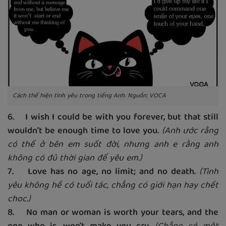
Cách thể hiện tình yêu trong tiếng Anh. Nguồn: VOCA
6. I wish I could be with you forever, but that still
wouldn’t be enough time to love you.
(Anh ước rằng
có thể ở bên em suốt đời, nhưng anh e rằng anh
không có đủ thời gian để yêu em.)
7. Love has no age, no limit; and no death.
(Tình
yêu không hề có tuổi tác, chẳng có giới hạn hay chết
choc.)
8. No man or woman is worth your tears, and the