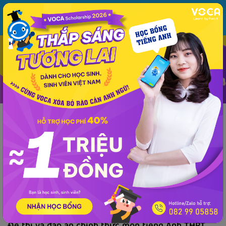
MENU
ĐĂNG NHẬP
VOCA
Từ vựng
Ngữ pháp
Mẫu câu
Học phát âm
Giao tiếp
Luyện viết
Tin tức
Giải đề thi môn tiếng Anh
Lớp 10
Lớp 11
Tiếng Anh Lớp 12 - 
Phổ thông
Tiếng Anh Lớp 12 - THPT, Quốc Gia
Đề thi và đáp án chính thức môn tiếng Anh
THPT Quốc gia 2019 (Mã đề: 418)
VOCA
đăng lúc 14:05 28/06/2019