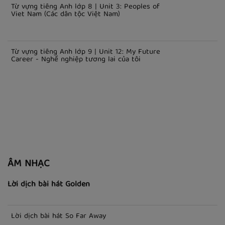
TRUNG HỌC CƠ SỞ
Từ vựng tiếng Anh lớp 8 | Unit 5: Festivals In Viet Nam - Lễ
hội ở Việt Nam
Từ vựng tiếng Anh lớp 8 | Unit 3: Peoples of
Viet Nam (Các dân tộc Việt Nam)
Từ vựng tiếng Anh lớp 9 | Unit 12: My Future
Career - Nghề nghiệp tương lai của tôi
ÂM NHẠC