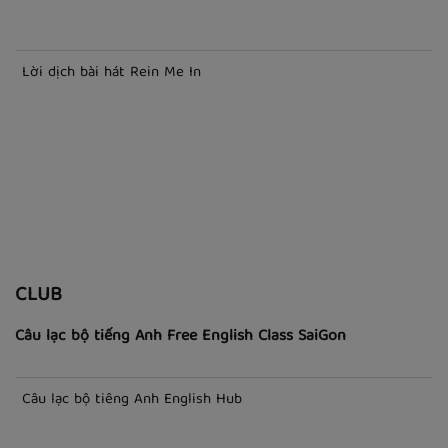
Lời dịch bài hát Golden
Lời dịch bài hát So Far Away
Lời dịch bài hát Rein Me In
CLUB
Câu lạc bộ tiếng Anh Free English Class SaiGon