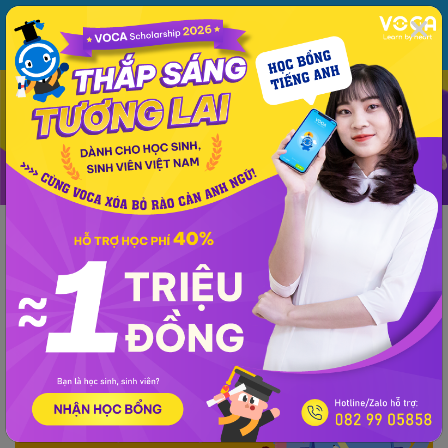
MENU
ĐĂNG NHẬP
VOCA
Từ vựng
Ngữ pháp
Mẫu câu
Học phát âm
Giao tiếp
Luyện viết
Tin tức
Giải đề thi môn tiếng Anh
Lớp 10
Lớp 11
Tiếng Anh Lớp 12 -