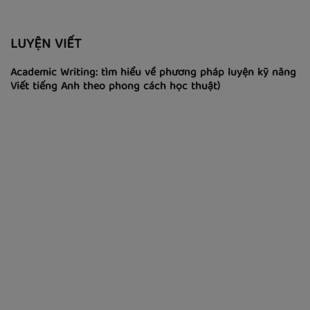
Video tiếng Anh giao tiếp theo tình huống
(Part 32: Câu yêu cầu-tt)
LUYỆN VIẾT
Academic Writing: tìm hiểu về phương pháp luyện kỹ năng
Viết tiếng Anh theo phong cách học thuật)