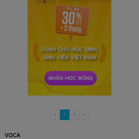
«
1
2
»
VOCA