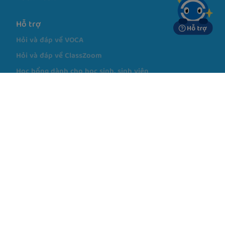
VOCA Superkids
VOCA ClassZoom
VOCA EPT
VOCA Music
Hỗ trợ
Hỏi và đáp về VOCA
Hỏi và đáp về ClassZoom
Học bổng dành cho học sinh, sinh viên
Ứng dụng Smartphone
Tải về từ
Tải về từ
App Store
Google play
Chính sách