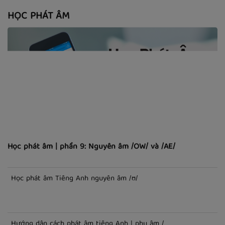
HỌC PHÁT ÂM
Học phát âm | phần 9: Nguyên âm /OW/ và /AE/
Học phát âm Tiếng Anh nguyên âm /ʊ/
Hướng dẫn cách phát âm tiếng Anh | phụ âm /