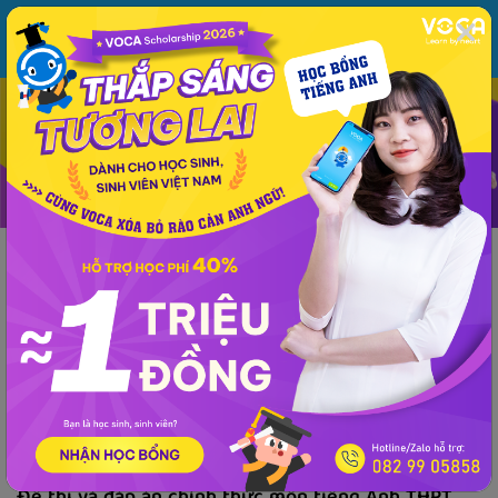
MENU
ĐĂNG NHẬP
VOCA
Từ vựng
Ngữ pháp
Mẫu câu
Học phát âm
Giao tiếp
Luyện viết
Tin tức
Giải đề thi môn tiếng Anh
Lớp 10
Lớp 11
Tiếng Anh Lớp 12 - 
Phổ thông
Tiếng Anh Lớp 12 - THPT, Quốc Gia
Đề thi và đáp án chính thức môn tiếng Anh
THPT Quốc gia 2019 (Mã đề: 422)
VOCA
đăng lúc 14:58 28/06/2019