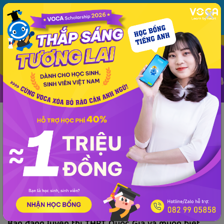
MENU
ĐĂNG NHẬP
VOCA
Từ vựng
Ngữ pháp
Mẫu câu
Học phát âm
Giao tiếp
Luyện viết
Kiến thức ngữ pháp
Phương pháp - kinh nghiệm
Tài liệu
Ngữ pháp
Kiến thức ngữ pháp
Tổng hợp ngữ pháp tiếng Anh luyện thi THPT
Quốc Gia
VOCA
đăng lúc 16:41 26/09/2019