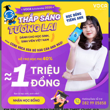
MENU
ĐĂNG NHẬP
VOCA
Từ vựng
Ngữ pháp
Mẫu câu
Học phát âm
Giao tiếp
Luyện viết
Tin tức
Giải đề thi môn tiếng Anh
Lớp 10
Lớp 11
Tiếng Anh Lớp 12 - 
Phổ thông
Giải đề thi môn tiếng Anh
Đề thi và đáp án môn tiếng Anh THPT Quốc gia
2024 tất cả các mã đề
VOCA
đăng lúc 14:20 28/06/2024