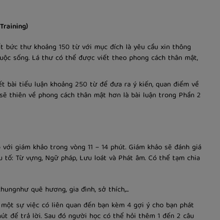
Training)
ết bức thư khoảng 150 từ với mục đích là yêu cầu xin thông
 cuộc sống. Lá thư có thể được viết theo phong cách thân mật,
t bài tiểu luận khoảng 250 từ để đưa ra ý kiến, quan điểm về
ể sẽ thiên về phong cách thân mật hơn là bài luận trong Phần 2
p với giám khảo trong vòng 11 – 14 phút. Giám khảo sẽ đánh giá
u tố: Từ vựng, Ngữ pháp, Lưu loát và Phát âm. Có thể tạm chia
hungnhư quê hương, gia đình, sở thích,...
ề một sự việc có liên quan đến bạn kèm 4 gợi ý cho bạn phát
út để trả lời. Sau đó người học có thể hỏi thêm 1 đến 2 câu