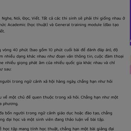
 Nghe, Nói, Đọc, Viết. Tất cả các thi sinh sẽ phải thi giống nhau ở
thức Academic (học thuật) và General training module (đào tạo
ết.
g vòng 40 phút (bao gồm 10 phút cuối bài để đánh đáp án), độ
ồm nhiều dạng khác nhau như đoạn văn thông tin, cuộc đàm thoại
ghe nhiều giọng phát âm của nhiều quốc gia khác nhau và chỉ
ư sau:
người trong ngữ cảnh xã hội hàng ngày, chẳng hạn như hỏi
u về một chủ đề quen thuộc trong xã hôi. Chẳng hạn như một
ịa phương.
a bốn người trong ngữ cảnh giáo dục hoặc đào tạo, chẳng
ng đại học và một sinh viên đang thảo luận về bài tập.
 học tập mang tính học thuật, chẳng hạn một bài giảng đại