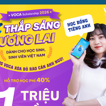
ỌC
PHƯƠNG PHÁP
PREMIUM
CỬA HÀNG
XEM TH
c phát âm
Giao tiếp
Luyện viết
Phổ thông
Luyện nói
TOEIC
IELT