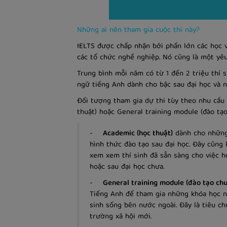
Những ai nên tham gia cuộc thi này?
IELTS được chấp nhận bởi phần lớn các học vi
các tổ chức nghề nghiệp. Nó cũng là một yêu 
Trung bình mỗi năm có từ 1 đến 2 triệu thí s
ngữ tiếng Anh dành cho bậc sau đại học và n
Đối tượng tham gia dự thi tùy theo nhu cầu 
thuật) hoặc General training module (đào tạ
-
Academic (học thuật)
dành cho những 
hình thức đào tạo sau đại học.
Đây cũng l
xem xem thí sinh đã sẵn sàng cho việc h
hoặc sau đại học chưa.
-
General training module (đào tạo ch
Tiếng Anh để tham gia những khóa học ng
sinh sống bên nước ngoài. Đây là tiêu ch
trường xã hội mới.