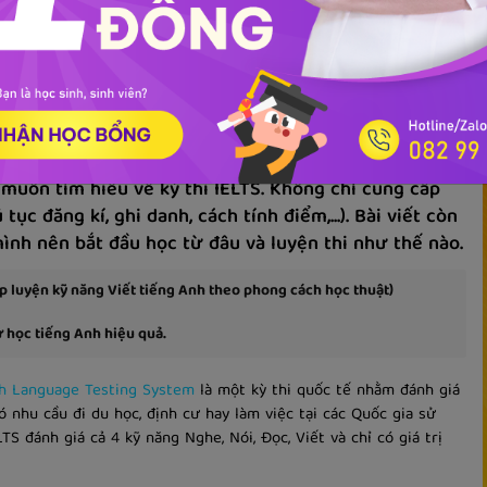
gữ pháp
 muốn tìm hiểu về kỳ thi IELTS. Không chỉ cung cấp
 tục đăng kí, ghi danh, cách tính điểm,...). Bài viết còn
ình nên bắt đầu học từ đâu và luyện thi như thế nào.
 luyện kỹ năng Viết tiếng Anh theo phong cách học thuật)
 học tiếng Anh hiệu quả.
sh Language Testing System
là một kỳ thi quốc tế nhằm đánh giá
 nhu cầu đi du học, định cư hay làm việc tại các Quốc gia sử
LTS đánh giá cả 4 kỹ năng Nghe, Nói, Đọc, Viết và chỉ
có giá trị