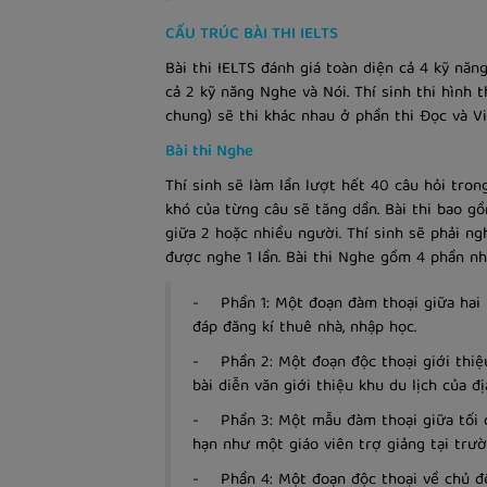
CẤU TRÚC BÀI THI IELTS
Bài thi IELTS đánh giá toàn diện cả 4 kỹ năng
cả 2 kỹ năng Nghe và Nói. Thí sinh thi hình 
chung) sẽ thi khác nhau ở phần thi Đọc và Vi
Bài thi Nghe
Thí sinh sẽ làm lần lượt hết 40 câu hỏi tron
khó của từng câu sẽ tăng dần. Bài thi bao g
giữa 2 hoặc nhiều người. Thí sinh sẽ phải n
được nghe 1 lần. Bài thi Nghe gồm 4 phần nh
- Phần 1: Một đoạn đàm thoại giữa hai 
đáp đăng kí thuê nhà, nhập học.
- Phần 2: Một đoạn độc thoại giới thiệ
bài diễn văn giới thiệu khu du lịch của đ
- Phần 3: Một mẫu đàm thoại giữa tối đ
hạn như một giáo viên trợ giảng tại trườ
- Phần 4: Một đoạn độc thoại về chủ đề