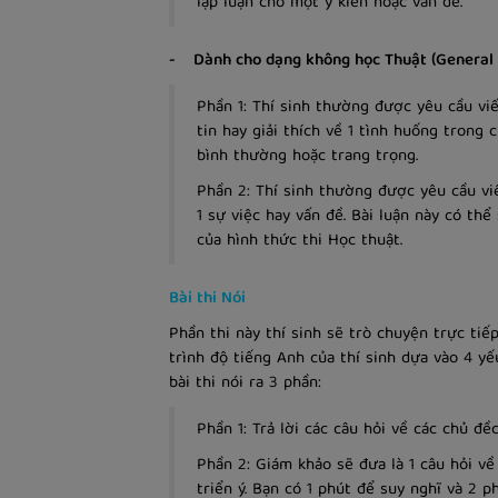
lập luận cho một ý kiến hoặc vấn đề.
- Dành cho dạng không học Thuật (General 
Phần 1: Thí sinh thường được yêu cầu vi
tin hay giải thích về 1 tình huống trong
bình thường hoặc trang trọng.
Phần 2: Thí sinh thường được yêu cầu viế
1 sự việc hay vấn đề. Bài luận này có th
của hình thức thi Học thuật.
Bài thi Nói
Phần thi này thí sinh sẽ trò chuyện trực tiế
trình độ tiếng Anh của thí sinh dựa vào 4 yế
bài thi nói ra 3 phần:
Phần 1: Trả lời các câu hỏi về các chủ đềc
Phần 2: Giám khảo sẽ đưa là 1 câu hỏi v
triển ý.
Bạn có 1 phút để suy nghĩ và 2 ph