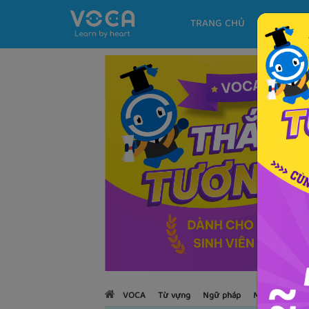
TRANG CHỦ
KHÓA H
VOCA
Từ vựng
Ngữ pháp
Mẫu câu
Họ