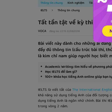
Thông tin chung
Kinh nghiệm
Tài liệu học
N
IELTS
Thông tin chung
Tất tần tật về kỳ thi IELTS
VOCA
đăng lúc 22:19 22/06/2018
Bài viết này dành cho những ai đang
đầy đủ thông tin (cấu trúc bài thi, thủ
là kim chỉ nam giúp người học biết m
Academic Writing: tìm hiểu về phương pháp
Học IELTS để làm gì?
100+ khóa học tiếng Anh online giúp bạn tự
IELTS là viết tắt của
The International Engli
khả năng sử dụng tiếng Anh của đối tượng có
dụng tiếng Anh là ngôn nhữ chính. Bài thi IE
trong vòng 2 năm.