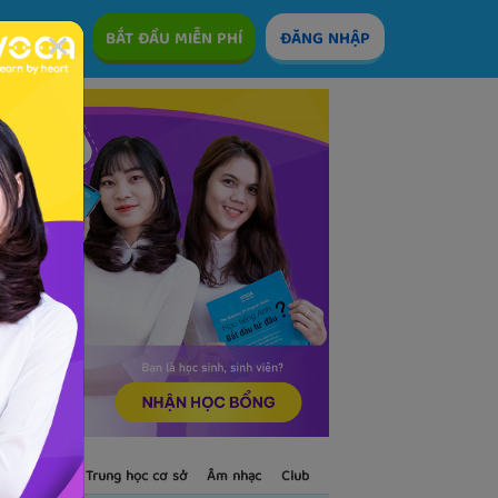
ÊM
BẮT ĐẦU MIỄN PHÍ
ĐĂNG NHẬP
S
Trẻ em
Trung học cơ sở
Âm nhạc
Club