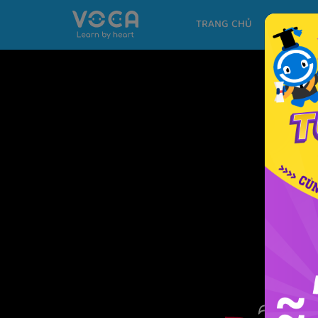
TRANG CHỦ
KHÓA H