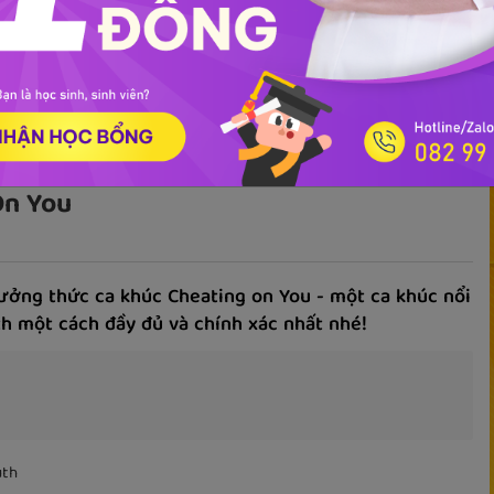
ọc phát âm
Giao tiếp
Luyện viết
Phổ thông
Luyện nói
TOEIC
IEL
On You
ưởng thức ca khúc Cheating on You - một ca khúc nổi
th một cách đầy đủ và chính xác nhất nhé!
uth