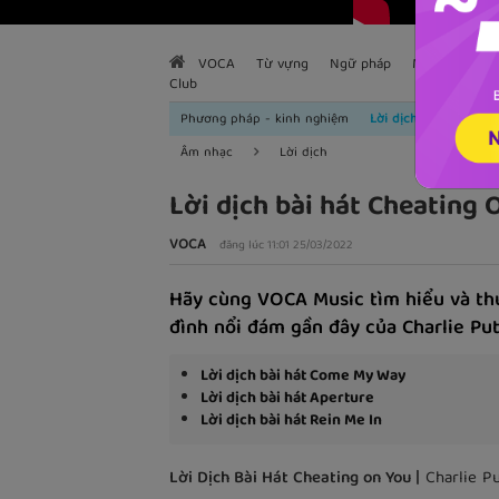
VOCA
Từ vựng
Ngữ pháp
Mẫu câu
H
Club
Phương pháp - kinh nghiệm
Lời dịch
Âm nhạc
Lời dịch
Lời dịch bài hát Cheating 
VOCA
đăng lúc 11:01 25/03/2022
Hãy cùng VOCA Music tìm hiểu và th
đình nổi đám gần đây của Charlie Pu
Lời dịch bài hát Come My Way
Lời dịch bài hát Aperture
Lời dịch bài hát Rein Me In
Lời Dịch Bài Hát Cheating on You |
Charlie P