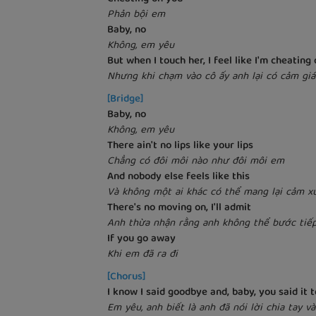
Phản bội em
Baby, no
Không, em yêu
But when I touch her, I feel like I'm cheating
Nhưng khi chạm vào cô ấy anh lại có cảm gi
[Bridge]
Baby, no
Không, em yêu
There ain't no lips like your lips
Chẳng có đôi môi nào như đôi môi em
And nobody else feels like this
Và không một ai khác có thể mang lại cảm x
There's no moving on, I'll admit
Anh thừa nhận rằng anh không thể bước tiế
If you go away
Khi em đã ra đi
[Chorus]
I know I said goodbye and, baby, you said it 
Em yêu, anh biết là anh đã nói lời chia tay 