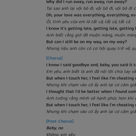
Why did I run away, run away, run away?
Tại sao anh lại vội bỏ đi, vội bỏ đi, vội bỏ đi
Oh, your love was everything, everything, e
Ôi, tình yêu của em là tất cả, tất cả, tất cả
I know it's getting late, getting late, getting 
Anh biết rằng giờ đã muộn màng, muộn màn
But can I still be on my way, on my way?
Nhưng liệu anh còn có cơ hội quay trở về, q
[Chorus]
I know I said goodbye and, baby, you said it 
Em yêu, anh biết là anh đã nói lời chia tay 
But when I touch her, I feel like I'm cheating
Nhưng khi chạm vào cô ấy anh lại có cảm gi
I thought that I'd be better when I found s
Anh tưởng rằng mình sẽ hạnh phúc hơn khi 
But when I touch her, I feel like I'm cheating
Nhưng khi chạm vào cô ấy anh lại có cảm gi
[Post-Chorus]
Baby, no
Không, em yêu