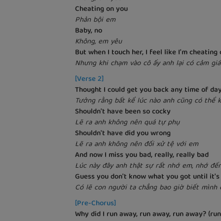
Cheating on you
Phản bội em
Baby, no
Không, em yêu
But when I touch her, I feel like I'm cheating
Nhưng khi chạm vào cô ấy anh lại có cảm gi
[Verse 2]
Thought I could get you back any time of da
Tưởng rằng bất kể lúc nào anh cũng có thể 
Shouldn't have been so cocky
Lẽ ra anh không nên quá tự phụ
Shouldn't have did you wrong
Lẽ ra anh không nên đối xử tệ với em
And now I miss you bad, really, really bad
Lúc này đây anh thật sự rất nhớ em, nhớ đế
Guess you don't know what you got until it's
Có lẽ con người ta chẳng bao giờ biết mình 
[Pre-Chorus]
Why did I run away, run away, run away? (ru