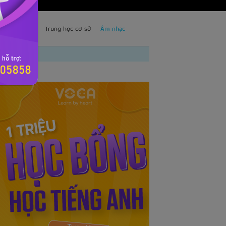
TS
Trẻ em
Trung học cơ sở
Âm nhạc