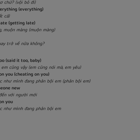
cơ chứ? (vội bỏ đi)
erything (everything)
ất cả)
late (getting late)
g, muộn màng (muộn màng)
uay trở về nữa không?
o (said it too, baby)
và em cũng vậy (em cũng nói mà, em yêu)
 on you (cheating on you)
ác như mình đang phản bội em (phản bội em)
omeone new
đến với người mới
 on you
ác như mình đang phản bội em