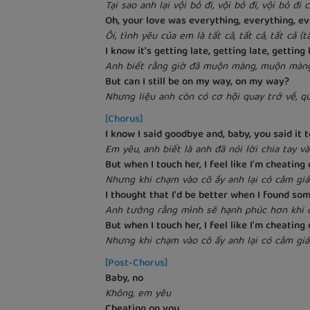
Tại sao anh lại vội bỏ đi, vội bỏ đi, vội bỏ đi 
Oh, your love was everything, everything, ev
Ôi, tình yêu của em là tất cả, tất cả, tất cả (t
I know it's getting late, getting late, getting 
Anh biết rằng giờ đã muộn màng, muộn màn
But can I still be on my way, on my way?
Nhưng liệu anh còn có cơ hội quay trở về, q
[Chorus]
I know I said goodbye and, baby, you said it to
Em yêu, anh biết là anh đã nói lời chia tay 
But when I touch her, I feel like I'm cheating
Nhưng khi chạm vào cô ấy anh lại có cảm gi
I thought that I'd be better when I found s
Anh tưởng rằng mình sẽ hạnh phúc hơn khi 
But when I touch her, I feel like I'm cheating
Nhưng khi chạm vào cô ấy anh lại có cảm gi
[Post-Chorus]
Baby, no
Không, em yêu
Cheating on you