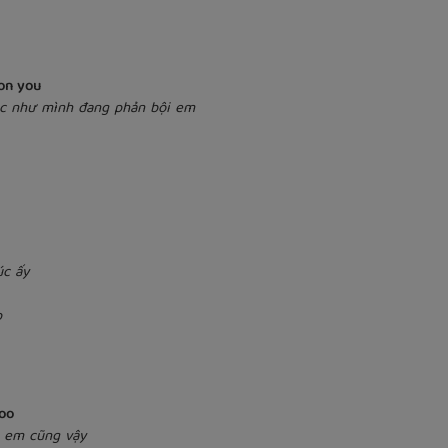
 on you
ác như mình đang phản bội em
úc ấy
p
too
và em cũng vậy