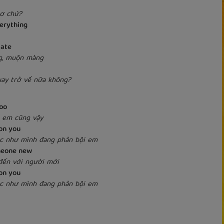
 cơ chứ?
verything
late
g, muộn màng
uay trở về nữa không?
too
và em cũng vậy
 on you
ác như mình đang phản bội em
omeone new
đến với người mới
 on you
ác như mình đang phản bội em