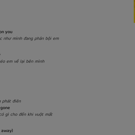
 on you
ác như mình đang phản bội em
y
kéo em về lại bên mình
n phát điên
 gone
có gì cho đến khi vuột mất
n away)