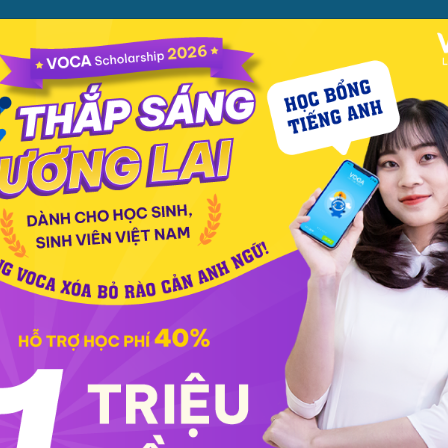
ỌC
PHƯƠNG PHÁP
PREMIUM
CỬA HÀNG
XEM TH