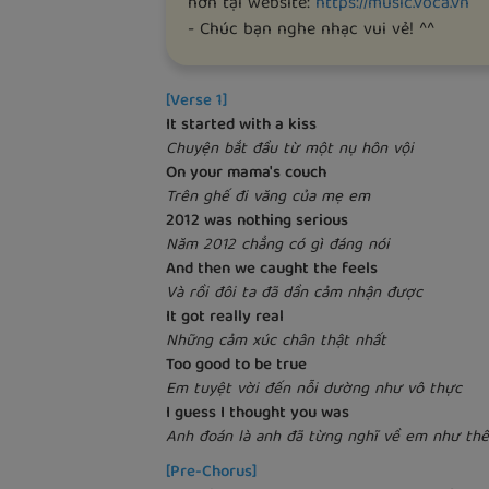
hơn tại website:
https://music.voca.vn
- Chúc bạn nghe nhạc vui vẻ! ^^
[Verse 1]
It started with a kiss
Chuyện bắt đầu từ một nụ hôn vội
On your mama's couch
Trên ghế đi văng của mẹ em
2012 was nothing serious
Năm 2012 chẳng có gì đáng nói
And then we caught the feels
Và rồi đôi ta đã dần cảm nhận được
It got really real
Những cảm xúc chân thật nhất
Too good to be true
Em tuyệt vời đến nỗi dường như vô thực
I guess I thought you was
Anh đoán là anh đã từng nghĩ về em như thế
[Pre-Chorus]