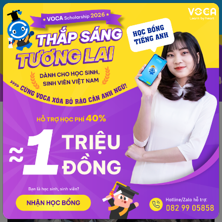
MENU
ĐĂNG NHẬP
VOCA
Từ vựng
Ngữ pháp
Mẫu câu
Học phát âm
Giao tiếp
Luyện viết
Phương pháp - kinh nghiệm
Lời dịch