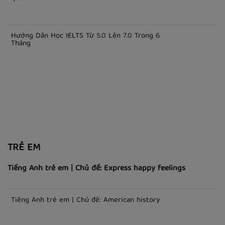
Tất tần tật về tài liệu luyện thi IELTS
Top 5 quyển sách luyện từ vựng IELTS hiệu
quả nhất
Hướng Dẫn Học IELTS Từ 5.0 Lên 7.0 Trong 6
Tháng
TRẺ EM
Tiếng Anh trẻ em | Chủ đề: Express happy feelings