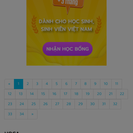
«
1
2
3
4
5
6
7
8
9
10
11
12
13
14
15
16
17
18
19
20
21
22
23
24
25
26
27
28
29
30
31
32
33
34
»