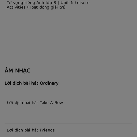
Từ vựng tiếng Anh lớp 9 | Unit 5: Wonders Of
Viet Nam - Kì quan của Việt Nam
Từ vựng tiếng Anh lớp 8 | Unit 1: Leisure
Activities (Hoạt động giải trí)
ÂM NHẠC
Lời dịch bài hát Ordinary
Lời dịch bài hát Take A Bow