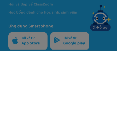
Hỗ trợ
Hỏi và đáp về VOCA
Hỏi và đáp về ClassZoom
Học bổng dành cho học sinh, sinh viên
Ứng dụng Smartphone
Tải về từ
Tải về từ
App Store
Google play
Chính sách
Điều khoản
Riêng tư