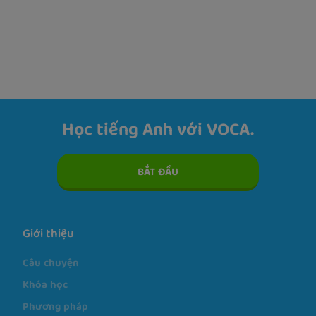
Câu lạc bộ tiếng Anh IziEnglish
Học tiếng Anh với VOCA.
BẮT ĐẦU
Giới thiệu