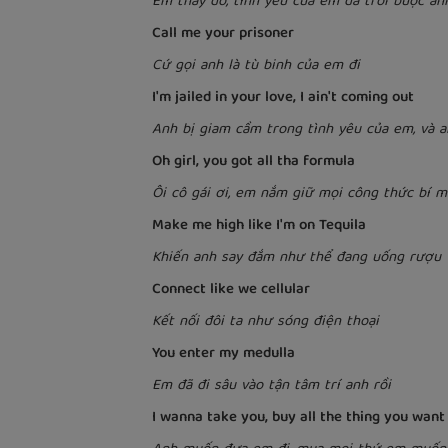
Em thấy đó, tình yêu của em đã trói buộc an
Call me your prisoner
Cứ gọi anh là tù binh của em đi
I'm jailed in your love, I ain't coming out
Anh bị giam cầm trong tình yêu của em, và 
Oh girl, you got all tha formula
Ôi cô gái ơi, em nắm giữ mọi công thức bí m
Make me high like I'm on Tequila
Khiến anh say đắm như thể đang uống rượu 
Connect like we cellular
Kết nối đôi ta như sóng điện thoại
You enter my medulla
Em đã đi sâu vào tận tâm trí anh rồi
I wanna take you, buy all the thing you want