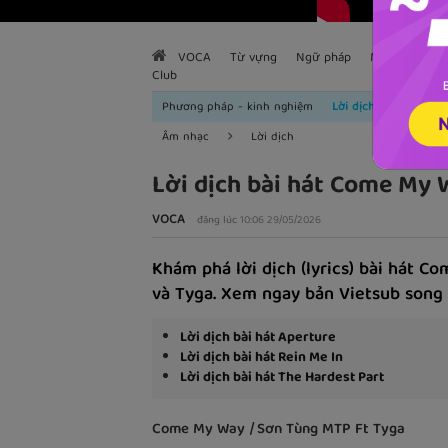
VOCA
Từ vựng
Ngữ pháp
Mẫu câu
H
Club
Phương pháp - kinh nghiệm
Lời dịch
Âm nhạc
Lời dịch
Lời dịch bài hát Come My
VOCA
đăng lúc 10:06 29/05/2026
Khám phá lời dịch (lyrics) bài hát 
và Tyga. Xem ngay bản Vietsub song n
Lời dịch bài hát Aperture
Lời dịch bài hát Rein Me In
Lời dịch bài hát The Hardest Part
Come My Way
|
Sơn Tùng MTP Ft Tyga