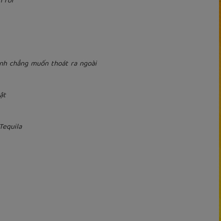
h rồi
anh chẳng muốn thoát ra ngoài
ật
Tequila