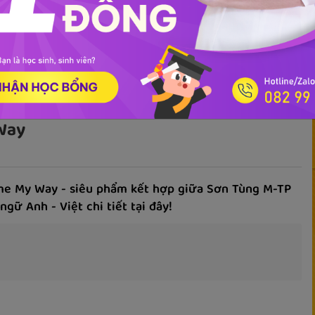
ọc phát âm
Giao tiếp
Luyện viết
Phổ thông
Luyện nói
TOEIC
IEL
 Way
Come My Way - siêu phẩm kết hợp giữa Sơn Tùng M-TP
gữ Anh - Việt chi tiết tại đây!