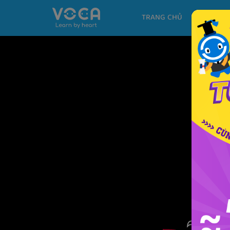
TRANG CHỦ
KHÓA H