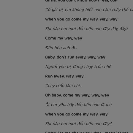
Girlie, you don't know how I feel, ooh
Cô gái ơi, em không biết anh cảm thấy thế n
When you go come my way, way, way
Khi nào em mới đến bên anh đây, đây, đây?
Come my way, way
Đến bên anh đi...
Baby, don't run away, way, way
Người yêu ơi, đừng chạy trốn nhé
Run away, way, way
Chạy trốn làm chi...
Oh baby, come my way, way, way
Ôi em yêu, hãy đến bên anh đi mà
When you go come my way, way
Khi nào em mới đến bên anh đây?