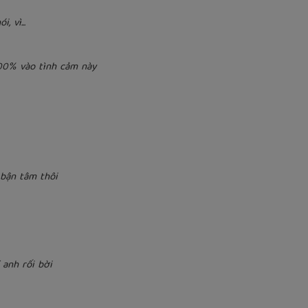
 vì...
100% vào tình cảm này
 bận tâm thôi
 anh rối bời