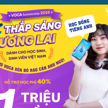
ỌC
PHƯƠNG PHÁP
PREMIUM
CỬA HÀNG
XEM TH