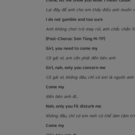
Come, let me show you what I mean 'cause
Lại đây, để anh cho em thấy điều anh muốn nói,
I do not gamble and too sure
Anh không chơi trò may rủi, anh chắc chắn 
[Post-Chorus: Sơn Tùng M-TP]
Girl, you need to come my
Cô gái ơi, em cần phải đến bên anh
Girl, nah, only you concern me
Cô gái ơi, không đâu, chỉ có em là người anh
Come my
Đến bên anh đi...
Nah, only you ﬁt disturb me
Không đâu, chỉ có em mới có thể làm tâm trí
Come my