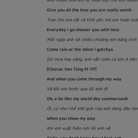
Anh muốn đưa em đi, mua mọi thứ em muốn
Give you all the love you are really worth
Trao cho em tất cả tình yêu mà em hoàn to
Everyday I go shower you with love
Mỗi ngày anh sẽ chiều chuộng em bằng tình 
Come rain or the shine I gotchya
Dù mưa hay nắng, anh vẫn luôn có em ở bên
[Chorus: Sơn Tùng M-TP]
And when you come through my way
Và khi em bước qua lối anh đi
Oh, e be like my world dey summersault
Ôi, cứ như thể thế giới của anh đang đảo lộn
When you show my way
Khi em xuất hiện nơi lối anh về