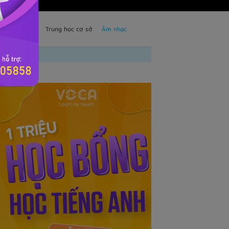
TS
Trẻ em
Trung học cơ sở
Âm nhạc