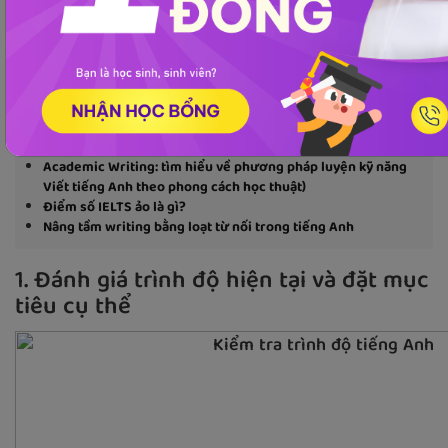
Việc nâng band IELTS từ 5.0 lên 7.0 trong vòng 6
tháng là một mục tiêu đầy thách thức nhưng hoàn
toàn khả thi nếu bạn có lộ trình học tập rõ ràng và
phương pháp hiệu quả. Bài viết này sẽ giúp bạn xây
dựng một kế hoạch học tập chi tiết, kèm theo ví dụ
cụ thể để dễ dàng áp dụng.
Academic Writing: tìm hiểu về phương pháp luyện kỹ năng
Viết tiếng Anh theo phong cách học thuật)
Điểm số IELTS ảo là gì?
Nâng tầm writing bằng loạt từ nối trong tiếng Anh
1. Đánh giá trình độ hiện tại và đặt mục
tiêu cụ thể