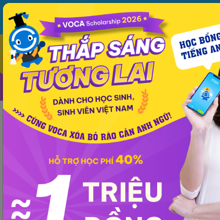
MENU
VOCA
Từ vựng
Ngữ pháp
Mẫu câu
Học phát âm
Giao tiếp
Luyện viết
Thông tin chung
Kinh nghiệm
Tài liệu học
Ngữ pháp
IELTS
Kinh nghiệm
Hướng Dẫn Học IELTS Từ 5.0 Lên 7.0 Trong 6
Tháng
VOCA
đăng lúc 16:36 31/03/2025