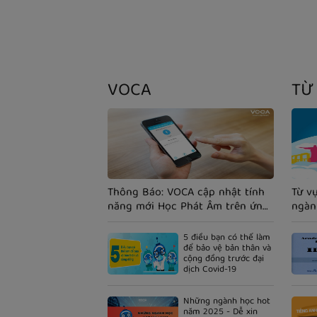
VOCA
TỪ
Thông Báo: VOCA cập nhật tính
Từ v
năng mới Học Phát Âm trên ứng
ngàn
dụng Smartphone.
5 điều bạn có thể làm
để bảo vệ bản thân và
cộng đồng trước đại
dịch Covid-19
Những ngành học hot
năm 2025 - Dễ xin