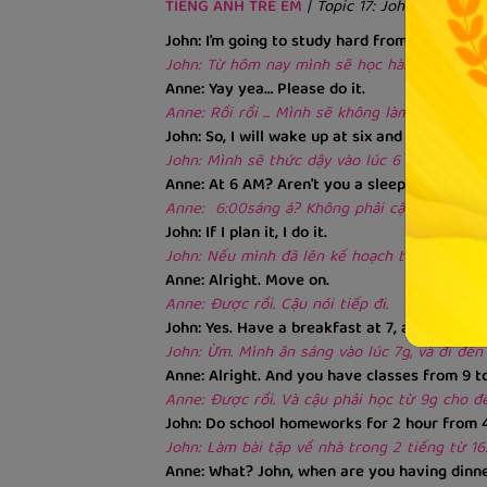
TIẾNG ANH TRẺ EM
| Topic 17: John's daily 
John: I’m going to study hard from today. Do 
John: Từ hôm nay mình sẽ học hành chăm chỉ
Anne: Yay yea… Please do it.
Anne: Rồi rồi ... Mình sẽ không làm phiền cậu
John: So, I will wake up at six and jog for an 
John: Mình sẽ thức dậy vào lúc 6 giờ và dành
Anne: At 6 AM? Aren’t you a sleepyhead?
Anne: 6:00sáng á? Không phải cậu là con sâ
John: If I plan it, I do it.
John: Nếu mình đã lên kế hoạch thì mình sẽ 
Anne: Alright. Move on.
Anne: Được rồi. Cậu nói tiếp đi.
John: Yes. Have a breakfast at 7, and go to sc
John: Ừm. Mình ăn sáng vào lúc 7g, và đi đến
Anne: Alright. And you have classes from 9 to
Anne: Được rồi. Và cậu phải học từ 9g cho đ
John: Do school homeworks for 2 hour from 
John: Làm bài tập về nhà trong 2 tiếng từ 16:0
Anne: What? John, when are you having dinn