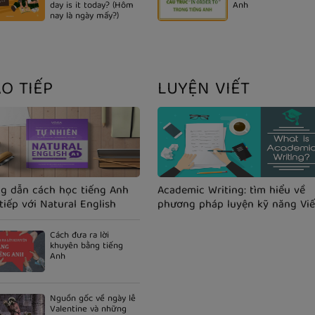
day is it today? (Hôm
Anh
nay là ngày mấy?)
AO TIẾP
LUYỆN VIẾT
g dẫn cách học tiếng Anh
Academic Writing: tìm hiểu về
tiếp với Natural English
phương pháp luyện kỹ năng Viế
tiếng Anh theo phong cách học
thuật)
Cách đưa ra lời
khuyên bằng tiếng
Anh
Nguồn gốc về ngày lễ
Valentine và những