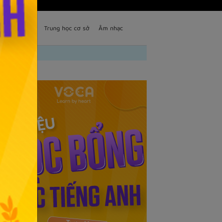
TS
Trẻ em
Trung học cơ sở
Âm nhạc