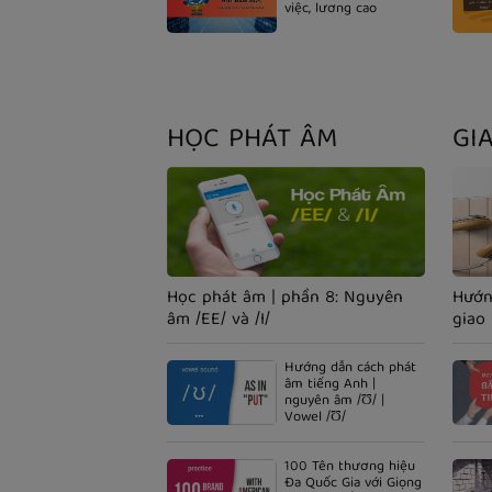
việc, lương cao
HỌC PHÁT ÂM
GI
Học phát âm | phần 8: Nguyên
Hướn
âm /EE/ và /I/
giao 
Hướng dẫn cách phát
âm tiếng Anh |
nguyên âm /Ʊ/ |
Vowel /Ʊ/
100 Tên thương hiệu
Đa Quốc Gia với Giọng