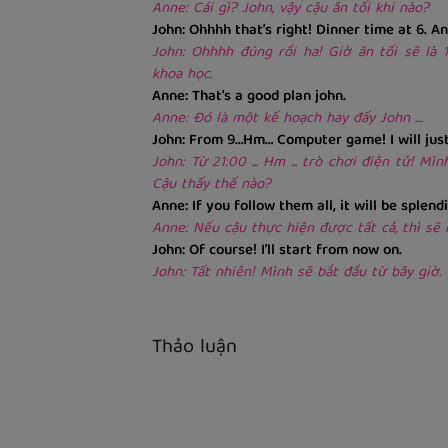
Anne: Cái gì? John, vậy cậu ăn tối khi nào?
John: Ohhhh that’s right! Dinner time at 6. An
John: Ohhhh đúng rồi ha! Giờ ăn tối sẽ là 
khoa học.
Anne: That’s a good plan john.
Anne: Đó là một kế hoạch hay đấy John ....
John: From 9…Hm… Computer game! I will just p
John: Từ 21:00 ... Hm ... trò chơi điện tử! Mì
Cậu thấy thế nào?
Anne: If you follow them all, it will be splendi
Anne: Nếu cậu thực hiện được tất cả, thì sẽ 
John: Of course! I’ll start from now on.
John: Tất nhiên! Mình sẽ bắt đầu từ bây giờ.
Thảo luận