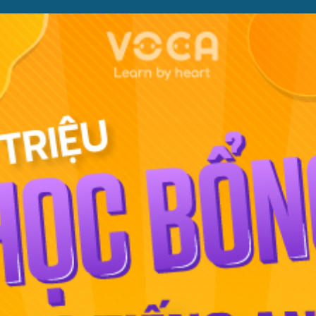
ỌC
PHƯƠNG PHÁP
PREMIUM
CỬA HÀNG
XEM TH