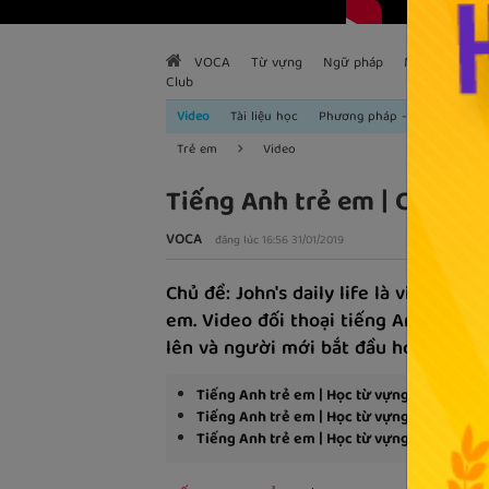
VOCA
Từ vựng
Ngữ pháp
Mẫu câu
H
Club
Video
Tài liệu học
Phương pháp - Kinh nghiệm
Trẻ em
Video
Tiếng Anh trẻ em | Chủ đề: 
VOCA
đăng lúc 16:56 31/01/2019
Chủ đề: John's daily life là video th
em. Video đối thoại tiếng Anh cơ bản
lên và người mới bắt đầu học tiếng 
Tiếng Anh trẻ em | Học từ vựng chủ đề: hà
Tiếng Anh trẻ em | Học từ vựng chủ đề: Cả
Tiếng Anh trẻ em | Học từ vựng chủ đề: Ng