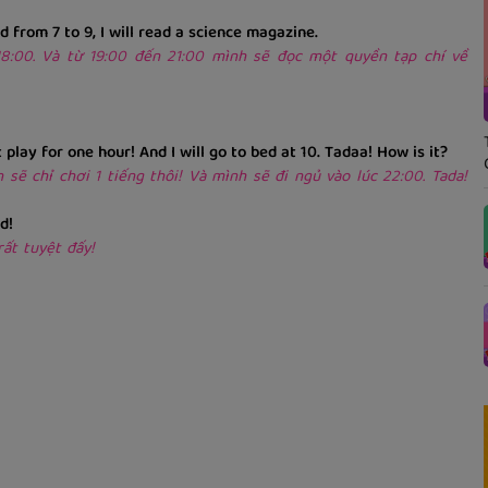
d from 7 to 9, I will read a science magazine.
18:00. Và từ 19:00 đến 21:00 mình sẽ đọc một quyền tạp chí về
lay for one hour! And I will go to bed at 10. Tadaa! How is it?
nh sẽ chỉ chơi 1 tiếng thôi! Và mình sẽ đi ngủ vào lúc 22:00. Tada!
d!
rất tuyệt đấy!