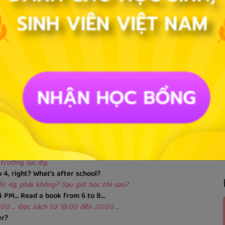
life | Cuộc sống hàng ngày của John
not disturb me.
. Cậu đừng quấy rầy mình nhé.
 đâu.
hour.
 1 tiếng để chạy bộ.
u ngủ sao?
thực hiện được.
hool at 8.
 trường lúc 8g.
 4, right? What’s after school?
ến 4g, phải không? Sau giờ học thì sao?
4 PM… Read a book from 6 to 8…
0 ... Đọc sách từ 18:00 đến 20:00 ...
er?