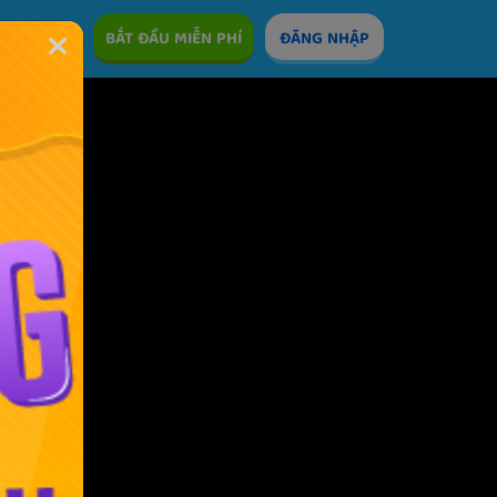
ÊM
BẮT ĐẦU MIỄN PHÍ
ĐĂNG NHẬP