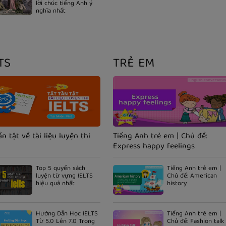
lời chúc tiếng Anh ý
nghĩa nhất
TS
TRẺ EM
ần tật về tài liệu luyện thi
Tiếng Anh trẻ em | Chủ đề:
Express happy feelings
Top 5 quyển sách
Tiếng Anh trẻ em |
luyện từ vựng IELTS
Chủ đề: American
hiệu quả nhất
history
Hướng Dẫn Học IELTS
Tiếng Anh trẻ em |
Từ 5.0 Lên 7.0 Trong
Chủ đề: Fashion talk