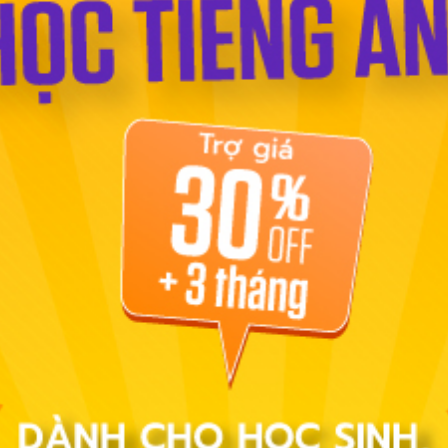
ọc phát âm
Giao tiếp
Luyện viết
Phổ thông
Luyện nói
TOEIC
IEL
John's daily life
ứ 17 trong giáo trình dạy tiếng Anh cơ bản dành cho trẻ
 và đơn giản phù hợp trình độ của bé từ 10 tuổi trở
Anh.
nh động
m xúc
hề nghiệp