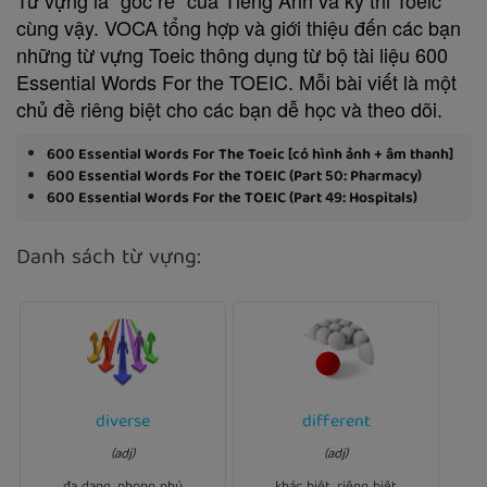
cùng vậy. VOCA tổng hợp và giới thiệu đến các bạn
những từ vựng Toeic thông dụng từ bộ tài liệu 600
Essential Words For the TOEIC. Mỗi bài viết là một
chủ đề riêng biệt cho các bạn dễ học và theo dõi.
600 Essential Words For The Toeic [có hình ảnh + âm thanh]
600 Essential Words For the TOEIC (Part 50: Pharmacy)
600 Essential Words For the TOEIC (Part 49: Hospitals)
Danh sách từ vựng:
diverse
different
Ví dụ:
Ví dụ:
My interests are very
Each of teachers has a
(adj)
(adj)
.
diverse
teaching method.
different