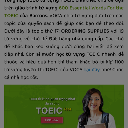
Tổng hợp 1000 từ vựng TOEIC
chia theo chủ đề dựa
trên
giáo trình từ vựng
600 Essential Words For the
TOEIC
của Barrons.
VOCA chia từ vựng dựa trên các
topic của quyển sách để giúp các bạn dễ theo dõi.
Dưới đây là topic thứ 17:
ORDERING SUPPLIES
với 19
từ vựng về chủ đề
Đặt hàng nhà cung cấp.
Các chủ
đề khác bạn kéo xuống dưới cùng bài viết để xem
tiếp nhé. Còn ai muốn học
từ vựng
TOEIC nhanh, dễ
thuộc và hiệu quả hơn thì tham khảo bộ 'bí kíp' 1100
từ vựng luyện thi TOEIC của VOCA
tại đây
nhé! Chúc
cả nhà học tốt.