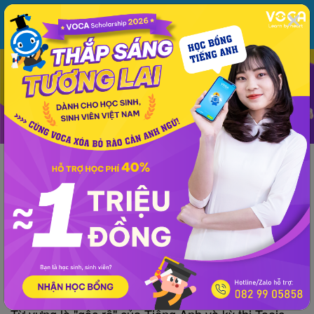
MENU
ĐĂNG NHẬP
VOCA
Từ vựng
Ngữ pháp
Mẫu câu
Học phát âm
Giao tiếp
Luyện viết
Thông tin chung
Kinh nghiệm
Tài liệu TOEIC
TOEIC
Tài liệu TOEIC
600 Essential Words For the TOEIC (Part
17: Ordering Supplies)
VOCA
đăng lúc 17:30 14/11/2018
Từ vựng là "gốc rễ" của Tiếng Anh và kỳ thi Toeic