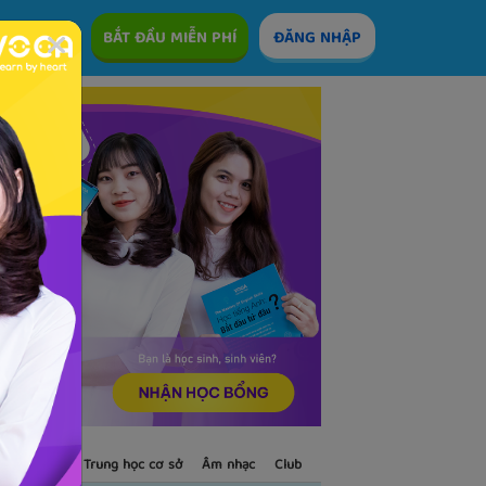
ÊM
BẮT ĐẦU MIỄN PHÍ
ĐĂNG NHẬP
S
Trẻ em
Trung học cơ sở
Âm nhạc
Club