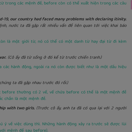
n từ trong các mệnh đề, before còn có thể xuất hiện trong các câu
 our country had faced many problems with declaring itinity.
nh, nước ta đã gặp rất nhiều vấn đề liên quan tới việc khai báo
còn là một giới từ, nó có thể có một danh từ hay đại từ đi kèm
ar.
(Cô ấy đã từ sống ở đó kể từ trước chiến tranh.)
a các hành động, ngoài ra nó còn được biết như là một dấu hiệu
 chúng ta đã gặp nhau trước đó rồi.)
c before thường có 2 vế, vế chứa before có thể là một mệnh đề
ắc chắn là một mệnh đề.
 with two girls.
(Trước cô ấy, anh ta đã có qua lại với 2 người
hú ý về việc dùng thì. Những hành động xảy ra trước sẽ được lùi
 với mệnh đề sau before).