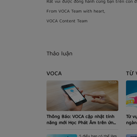
Rất vui được đồng hành cùng bạn trên con 
From VOCA Team with heart,
VOCA Content Team
Thảo luận
VOCA
TỪ 
Thông Báo: VOCA cập nhật tính
Từ v
năng mới Học Phát Âm trên ứng
ngàn
dụng Smartphone.
5 điều bạn có thể làm