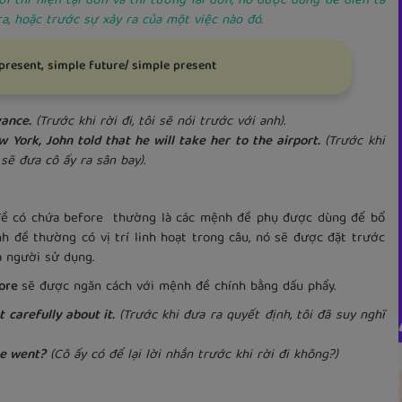
i thì hiện tại đơn và thì tương lai đơn, nó được dùng để diễn tả
ra, hoặc trước sự xảy ra của một việc nào đó.
present, simple future/ simple present
vance.
(Trước khi rời đi, tôi sẽ nói trước với anh).
 John told that he will take her to the airport.
(Trước khi
sẽ đưa cô ấy ra sân bay).
 đề có chứa before thường là các mệnh đề phụ được dùng để bổ
 đề thường có vị trí linh hoạt trong câu, nó sẽ được đặt trước
a người sử dụng.
ore
sẽ được ngăn cách với mệnh đề chính bằng dấu phẩy.
arefully about it.
(Trước khi đưa ra quyết định, tôi đã suy nghĩ
e went?
(Cô ấy có để lại lời nhắn trước khi rời đi không?)