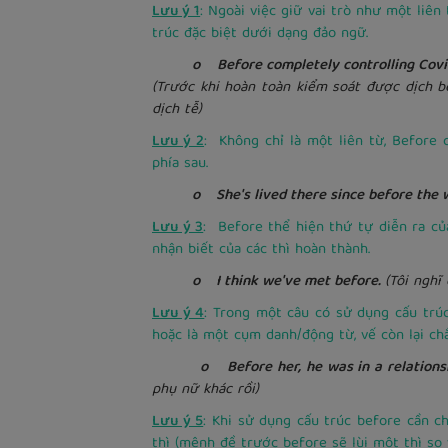
Lưu ý 1
: Ngoài việc giữ vai trò như một liê
trúc đặc biệt dưới dạng đảo ngữ.
o Before completely controlling Covid-19,
(Trước khi hoàn toàn kiểm soát được dịch bệ
dịch tễ)
Lưu ý 2
: Không chỉ là một liên từ, Before 
phía sau.
o She's lived there since before the w
Lưu ý 3
: Before thể hiện thứ tự diễn ra củ
nhận biết của các thì hoàn thành.
o I think we've met before.
(Tôi nghĩ
Lưu ý 4
: Trong một câu có sử dụng cấu trú
hoặc là một cụm danh/động từ, vế còn lại ch
o Before her, he was in a relationship
phụ nữ khác rồi)
Lưu ý 5
: Khi sử dụng cấu trúc before cần c
thì (mệnh đề trước before sẽ lùi một thì so