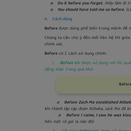
o Do it before you forget.
(Hãy làm đi t
o You should have told me so before.
(Lẽ
II. Cách dùng
Before
được dùng phổ biến trong mệnh đề nh
Chúng ta cần chú ý đến mối liên hệ thì giữ
chính xác.
Before
có 2 cách sử dụng chính:
1.
Before
khi được sử dụng với thì quá
động khác trong quá khứ.
Before
o Before Zach Ma established Alibaba G
khi thành lập tập đoàn Alibaba, Jack Ma đã bị
o Before I came, I saw he was kissing
hôn một cô gái lạ nào đó).