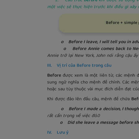
2. Cấu trúc
before
khi được sử dụng vớ
một việc sẽ thực hiện trước khi điều gì xảy 
Before + simple 
o Before I leave, I will tell you in ad
o Before Annie comes back to New York,
Annie trở lại New York, John nói rằng cậu ấy 
III. Vị trí của Before trong câu
Before
được xem là một liên từ, các mệnh
sung ngữ nghĩa cho mệnh đề chính. Các mệnh
hoặc sau tùy thuộc vài mục đích diễn đạt củ
Khi được đảo lên đầu câu, mệnh đề chứa
Bef
o Before I made a decision, I thought c
rất cẩn trọng về việc đó.0
o Did she leave a message before sh
IV. Lưu ý