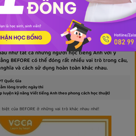
Tài liệu
e trong tiếng Anh
hầu như tất cả những người học tiếng Anh với ý
rằng BEFORE có thể đóng rất nhiều vai trò trong câu,
 ý nghĩa và cách sử dụng hoàn toàn khác nhau.
PT Quốc Gia
nằm lòng trước ngày thi
 luyện kỹ năng Viết tiếng Anh theo phong cách học thuật)
 biệt của BEFORE ở những vai trò khác nhau nhé!