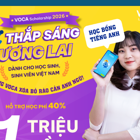
ỌC
PHƯƠNG PHÁP
PREMIUM
CỬA HÀNG
XEM TH
c phát âm
Giao tiếp
Luyện viết
Phổ thông
Luyện nói
TOEIC
IELT