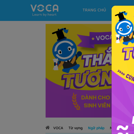
TRANG CHỦ
KHÓA H
VOCA
Từ vựng
Ngữ pháp
Mẫu câu
Họ