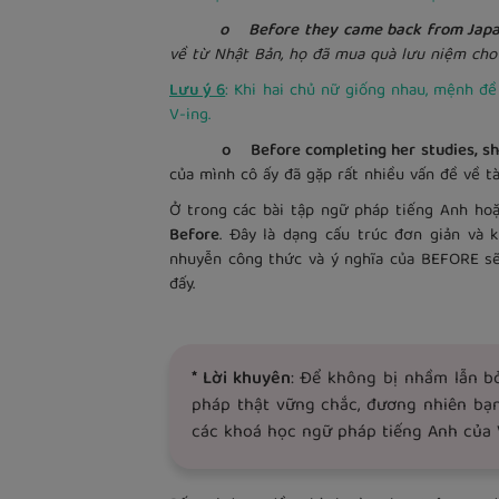
o Before they came back from Japan, th
về từ Nhật Bản, họ đã mua quà lưu niệm cho
Lưu ý 6
: Khi hai chủ nữ giống nhau, mệnh đ
V-ing.
o Before completing her studies, she h
của mình cô ấy đã gặp rất nhiều vấn đề về tài
Ở trong các bài tập ngữ pháp tiếng Anh hoặ
Before
. Đây là dạng cấu trúc đơn giản và 
nhuyễn công thức và ý nghĩa của BEFORE sẽ 
đấy.
* Lời khuyên
: Để không bị nhầm lẫn bở
pháp thật vững chắc, đương nhiên bạ
các khoá học ngữ pháp tiếng Anh của 