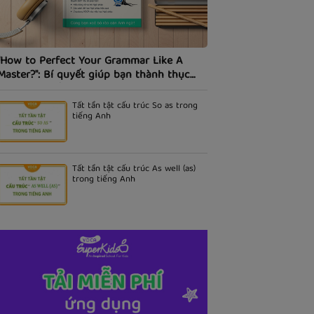
"How to Perfect Your Grammar Like A
Master?": Bí quyết giúp bạn thành thục
ngữ pháp tiếng Anh.
Tất tần tật cấu trúc So as trong
tiếng Anh
Tất tần tật cấu trúc As well (as)
trong tiếng Anh