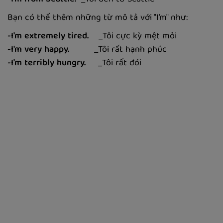
Bạn có thể thêm những từ mô tả với "I'm" như:
-I'm extremely tired.
_Tôi cực kỳ mệt mỏi
-I'm very happy.
_Tôi rất hạnh phúc
-I'm terribly hungry.
_Tôi rất đói