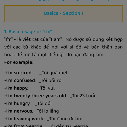
Basics - Section I
1. Basic usage of "I'm"
"I'm" - là viết tắt của "I am". Nó được sử dụng kết hợp
với các từ khác để nói với ai đó về bản thân bạn
hoặc để mô tả một điều gì đó bạn đang làm.
For example:
-I'm so tired
. _Tôi quá mệt.
-I'm confused
. _Tôi bối rối.
-I'm happy.
_Tôi vui.
-I'm twenty three years old
. _Tôi 23 tuổi.
-I'm hungry
. _Tôi đói
-I'm nervous
. _Tôi lo lắng
-I'm leaving work
. _Tôi đang đi làm
-I'm from Seattle.
_Tôi đến từ Seattle