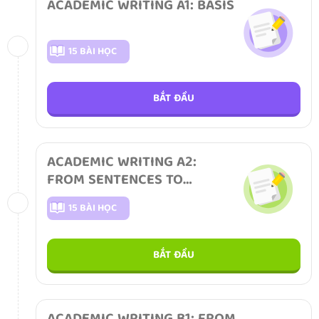
ACADEMIC WRITING A1: BASIS
15 BÀI HỌC
BẮT ĐẦU
ACADEMIC WRITING A2:
FROM SENTENCES TO
PARAGRAPHS
15 BÀI HỌC
BẮT ĐẦU