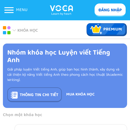
MENU
ĐĂNG NHẬP
KHÓA HỌC
Nhóm khóa học Luyện viết Tiếng
Anh
Giải pháp luyện Viết tiếng Anh, giúp bạn học hình thành, xây dựng và
cải thiện kỹ năng Viết tiếng Anh theo phong cách học thuật (Academic
Writing).
MUA KHÓA HỌC
THÔNG TIN CHI TIẾT
Chọn một khóa học