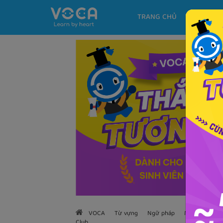
TRANG CHỦ
KHÓA H
VOCA
Từ vựng
Ngữ pháp
Mẫu câu
H
Club