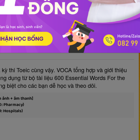
the TOEIC (Part 26: Property and
 kỳ thi Toeic cùng vậy. VOCA tổng hợp và giới thiệu
g dụng từ bộ tài liệu 600 Essential Words For the
ng biệt cho các bạn dễ học và theo dõi.
h ảnh + âm thanh]
0: Pharmacy)
: Hospitals)