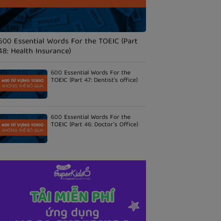
600 Essential Words For the TOEIC (Part
48: Health Insurance)
600 Essential Words For the
TOEIC (Part 47: Dentist’s office)
600 Essential Words For the
TOEIC (Part 46: Doctor’s Office)