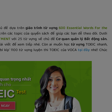
hủ đề dựa trên
giáo trình từ vựng
600 Essential Words For the
rên các topic của quyển sách để giúp các bạn dễ theo dõi. Dưới
TMENT
với 25 từ vựng về chủ đề
Cơ quan quản lý Bất động sản.
ài viết để xem tiếp nhé. Còn ai muốn học
từ vựng
TOEIC nhanh,
bí kíp' 1100 từ vựng luyện thi TOEIC của VOCA
tại đây
nhé! Chúc