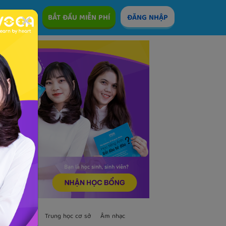
ÊM
BẮT ĐẦU MIỄN PHÍ
ĐĂNG NHẬP
TS
Trẻ em
Trung học cơ sở
Âm nhạc