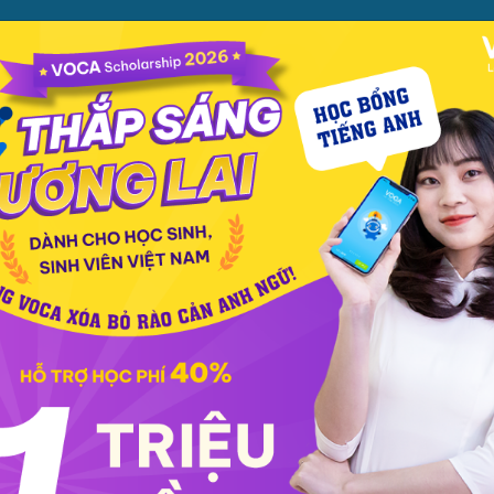
ỌC
PHƯƠNG PHÁP
PREMIUM
CỬA HÀNG
XEM TH
ọc phát âm
Giao tiếp
Luyện viết
Phổ thông
Luyện nói
TOEIC
IEL