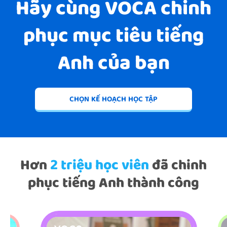
Hãy cùng VOCA chinh
phục mục tiêu tiếng
Anh của bạn
CHỌN KẾ HOẠCH HỌC TẬP
Hơn
2 triệu học viên
đã chinh
phục tiếng Anh thành công