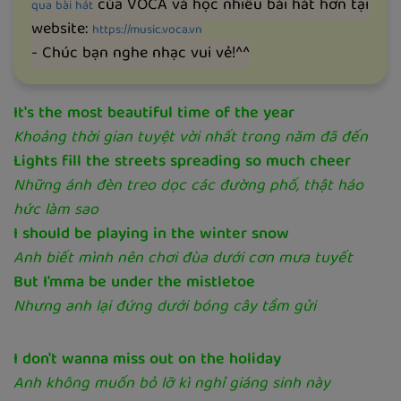
của VOCA và học nhiều bài hát hơn tại
qua bài hát
website:
https://music.voca.vn
- Chúc bạn nghe nhạc vui vẻ!^^
It's the most beautiful time of the year
Khoảng thời gian tuyệt vời nhất trong năm đã đến
Lights fill the streets spreading so much cheer
Những ánh đèn treo dọc các đường phố, thật háo
hức làm sao
I should be playing in the winter snow
Anh biết mình nên chơi đùa dưới cơn mưa tuyết
But I'mma be under the mistletoe
Nhưng anh lại đứng dưới bóng cây tầm gửi
I don't wanna miss out on the holiday
Anh không muốn bỏ lỡ kì nghỉ giáng sinh này