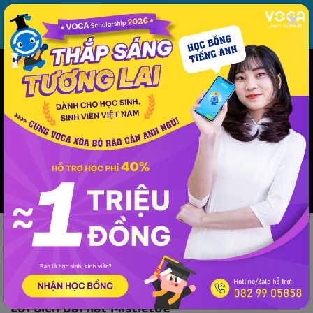
MENU
ĐĂNG NHẬP
VOCA
Từ vựng
Ngữ pháp
Mẫu câu
Học phát âm
Giao tiếp
Luyện viết
Phương pháp - kinh nghiệm
Lời dịch
Âm nhạc
Lời dịch
Lời dịch bài hát Mistletoe