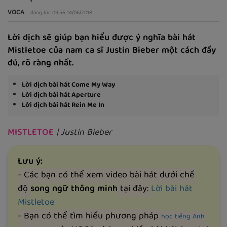
VOCA
đăng lúc 09:56 14/06/2018
Lời dịch sẽ giúp bạn hiểu được ý nghĩa bài hát
Mistletoe của nam ca sĩ Justin Bieber một cách đầy
đủ, rõ ràng nhất.
Lời dịch bài hát Come My Way
Lời dịch bài hát Aperture
Lời dịch bài hát Rein Me In
MISTLETOE
| Justin Bieber
Lưu ý:
- Các bạn có thể xem video bài hát dưới chế
độ
song ngữ thông minh
tại đây:
Lời bài hát
Mistletoe
- Bạn có thể tìm hiểu phương pháp
học tiếng Anh