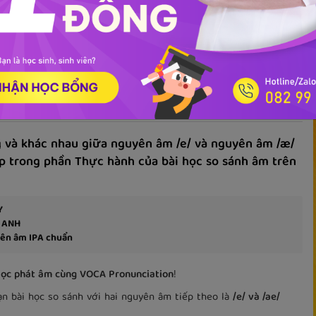
hức
onunciation: Nguyên âm /e/ và nguyên
 và khác nhau giữa nguyên âm /e/ và nguyên âm /æ/
ập trong phần Thực hành của bài học so sánh âm trên
Y
G ANH
iên âm IPA chuẩn
ọc phát âm cùng VOCA Pronunciation
!
n bài học so sánh với hai nguyên âm tiếp theo là
/e/ và /ae/