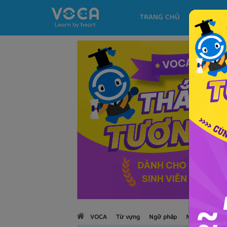
TRANG CHỦ
KHÓA H
VOCA
Từ vựng
Ngữ pháp
Mẫu câu
Họ