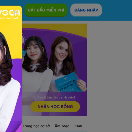
ÊM
BẮT ĐẦU MIỄN PHÍ
ĐĂNG NHẬP
S
Trẻ em
Trung học cơ sở
Âm nhạc
Club