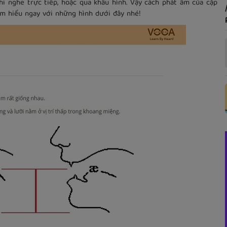
hi nghe trực tiếp, hoặc qua khẩu hình. Vậy cách phát âm của cặp
ìm hiểu ngay với những hình dưới đây nhé!