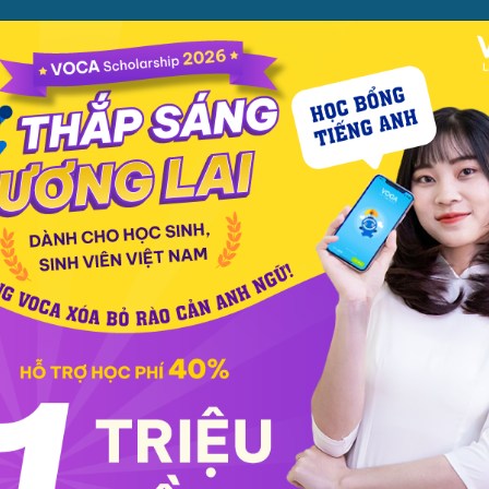
ỌC
PHƯƠNG PHÁP
PREMIUM
CỬA HÀNG
XEM TH
c phát âm
Giao tiếp
Luyện viết
Phổ thông
Luyện nói
TOEIC
IELT