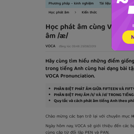
Phương pháp - kinh nghiệm
Tài liệu học
Kiến t
Học phát âm
Kiến thức
Học phát âm cùng VOCA Pr
âm /æ/
VOCA
đăng lúc 09:48 29/08/2019
Hãy cùng tìm hiểu những điểm giống
trong tiếng Anh cùng hai dạng bài t
VOCA Pronunciation.
PHÂN BIỆT PHÁT ÂM GIỮA FIFTEEN️ VÀ FIFT
PHÂN BIỆT PHỤ ÂM /t/ VÀ /d/ TRONG TIẾN
Quy tắc và cách phát âm tiếng Anh theo ph
Chào mừng các bạn trở lại với chuyên mục
H
Ngày hôm nay, VOCA sẽ giới thiệu đến các bạ
cùng cặp từ đối lập PEN và PAN.