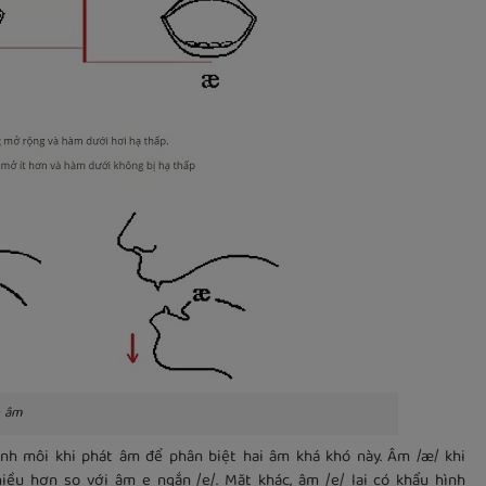
n âm
ình môi khi phát âm để phân biệt hai âm khá khó này. Âm /æ/ khi
u hơn so với âm e ngắn /e/. Mặt khác, âm /e/ lại có khẩu hình