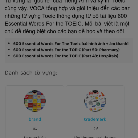
cùng vậy. VOCA tổng hợp và giới thiệu đến các bạn
những từ vựng Toeic thông dụng từ bộ tài liệu 600
Essential Words For the TOEIC. Mỗi bài viết là một
chủ đề riêng biệt cho các bạn dễ học và theo dõi.
600 Essential Words For The Toeic [có hình ảnh + âm thanh]
600 Essential Words For the TOEIC (Part 50: Pharmacy)
600 Essential Words For the TOEIC (Part 49: Hospitals)
Danh sách từ vựng:
Ví dụ:
brand
trademark
Ví dụ:
Consumers often buy
Velcro is
(n)
(n)
of
brands
highly advertised
.
trademark
a registered
athletic shoes.