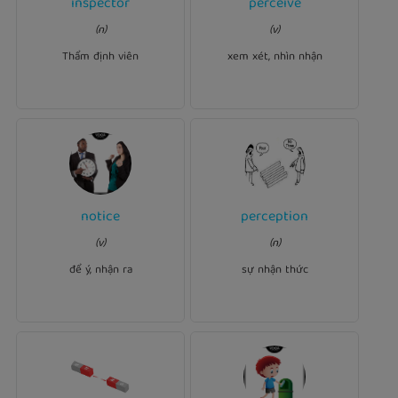
inspector
perceive
Ví dụ:
Risks are perceived
(n)
(v)
.
inspector
She is a quality
differently by different
people.
Thẩm định viên
xem xét, nhìn nhận
notice
perception
Ví dụ:
Ví dụ:
(v)
(n)
the view?
notice
Did you
.
perception
She has a good
để ý, nhận ra
sự nhận thức