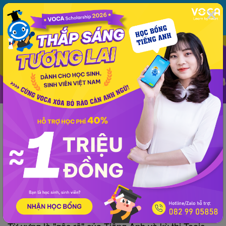
MENU
ĐĂNG NHẬP
VOCA
Từ vựng
Ngữ pháp
Mẫu câu
Học phát âm
Giao tiếp
Luyện viết
Thông tin chung
Kinh nghiệm
Tài liệu TOEIC
TOEIC
Tài liệu TOEIC
600 Essential Words For the TOEIC (Part
28: Quality control)
VOCA
đăng lúc 15:05 15/11/2018
Từ vựng là "gốc rễ" của Tiếng Anh và kỳ thi Toeic