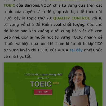
TOEIC
của Barrons.
VOCA chia từ vựng dựa trên các
topic của quyển sách để giúp các bạn dễ theo dõi.
Dưới đây là topic thứ 28:
QUALITY CONTROL
với 16
từ vựng về chủ đề
Kiểm soát chất lượng.
Các chủ
đề khác bạn kéo xuống dưới cùng bài viết để xem
tiếp nhé. Còn ai muốn học
từ vựng
TOEIC nhanh, dễ
thuộc và hiệu quả hơn thì tham khảo bộ 'bí kíp' 1100
từ vựng luyện thi TOEIC của VOCA
tại đây
nhé! Chúc
cả nhà học tốt.