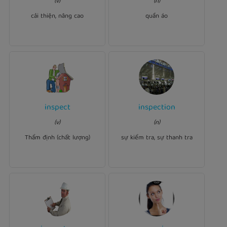
(v)
(n)
the appeal of a car.
before the important
meeting.
cải thiện, nâng cao
quần áo
Ví dụ:
inspect
inspection
Ví dụ:
inspected
The mechanic
The documents are
(v)
(n)
our car to see if it had any
.
inspection
available for
problems.
Thẩm định (chất lượng)
sự kiểm tra, sự thanh tra
Ví dụ: