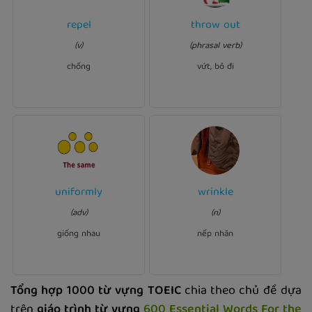
Ví dụ:
repel
throw out
Ví dụ:
repel
Cameras that do not
all our
throw out
We usually
(v)
(phrasal verb)
water should never achieve
old magazines.
the quality.
chống
vứt, bỏ đi
Ví dụ:
uniformly
wrinkle
Ví dụ:
wrinkles
There are so many
The quality of all products
(adv)
(n)
on your shirt. You need to
.
uniformly
must be secured
iron it.
giống nhau
nếp nhăn
Tổng hợp 1000 từ vựng TOEIC
chia theo chủ đề dựa
trên
giáo trình từ vựng
600 Essential Words For the